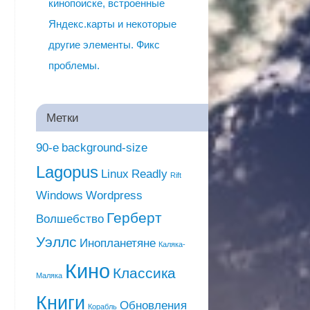
кинопоиске, встроенные
Яндекс.карты и некоторые
другие элементы. Фикс
проблемы.
Метки
90-е
background-size
Lagopus
Linux
Readly
Rift
Windows
Wordpress
Герберт
Волшебство
Уэллс
Инопланетяне
Каляка-
Кино
Классика
Маляка
Книги
Обновления
Корабль