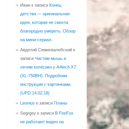
Иван
к записи
Конец
детства — оригинальная
идея, которая не смогла
благородно умереть. Обзор
на мини-сериал.
Авдотий Семихвалебский
к
записи
Чистим мышь и
лечим колёсико у A4tech X7
(XL-750BH). Подробная
инструкция с картинками.
(UPD 14.02.18)
Leonius
к записи
Планы
Segrgey
к записи
В FireFox
не работают видео на