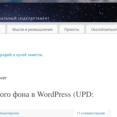
МАЛЬНЫЙ (D)ДЕПАРТАМЕНТ
ы
Мысли и размышления
Проекты
ОколоКомпью
графий и кучей заметок
.
over
ого фона в WordPress (UPD:
мпьютерное
11 комментариев