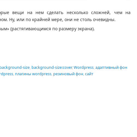
орые вещи на нем сделать несколько сложней, чем на
ом. Ну, или по крайней мере, они не столь очевидны.
овым» (растягивающимся по размеру экрана).
assniki
равить
background-size
,
background-size:cover
,
Wordpress
,
адаптивный фон
rdpress
,
плагины wordpress
,
резиновый фон
,
сайт