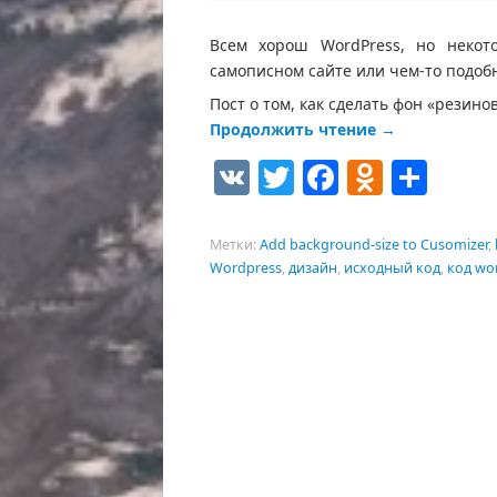
Всем хорош WordPress, но некот
самописном сайте или чем-то подобн
Пост о том, как сделать фон «резин
Продолжить чтение
→
VK
Twitter
Facebook
Odnokl
Отп
Метки:
Add background-size to Cusomizer
,
Wordpress
,
дизайн
,
исходный код
,
код wo