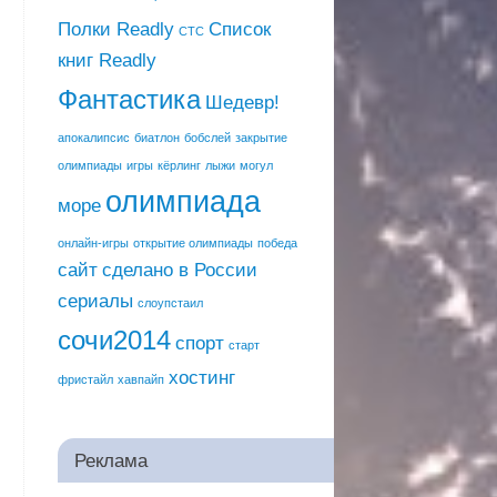
Полки Readly
Список
СТС
книг Readly
Фантастика
Шедевр!
апокалипсис
биатлон
бобслей
закрытие
олимпиады
игры
кёрлинг
лыжи
могул
олимпиада
море
онлайн-игры
открытие олимпиады
победа
сайт
сделано в России
сериалы
слоупстаил
сочи2014
спорт
старт
хостинг
фристайл
хавпайп
Реклама