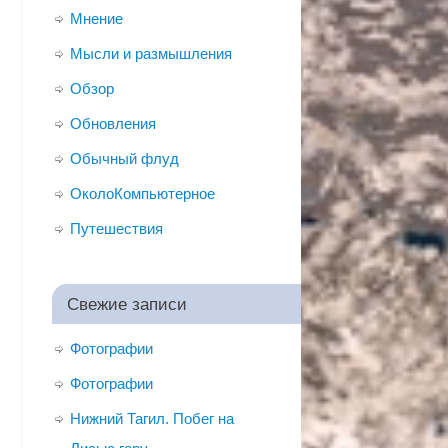
Мнение
Мысли и размышления
Обзор
Обновления
Обычный флуд
ОколоКомпьютерное
Путешествия
Свежие записи
Фотографии
Фотографии
Нижний Тагил. Побег на