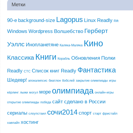
Метки
Lagopus
90-е
background-size
Linux
Readly
Rift
Герберт
Windows
Wordpress
Волшебство
Кино
Уэллс
Инопланетяне
Каляка-Маляка
Книги
Классика
Обновления
Полки
Корабль
Фантастика
Readly
Список книг Readly
СТС
Шедевр!
апокалипсис
биатлон
бобслей
закрытие олимпиады
игры
олимпиада
море
кёрлинг
лыжи
могул
онлайн-игры
сайт
сделано в России
открытие олимпиады
победа
сочи2014
сериалы
спорт
слоупстаил
старт
фристайл
хостинг
хавпайп