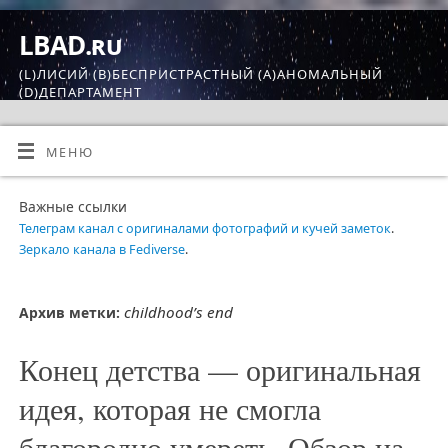
LBAD.ru
(L)ЛИСИЙ (B)БЕСПРИСТРАСТНЫЙ (A)АНОМАЛЬНЫЙ
(D)ДЕПАРТАМЕНТ
МЕНЮ
Важные ссылки
Телеграм канал с оригиналами фотографий и кучей заметок
.
Зеркало канала в Fediverse
.
childhood’s end
Архив метки:
Конец детства — оригинальная
идея, которая не смогла
благородно умереть. Обзор на