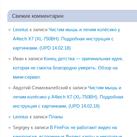
Свежие комментарии
Leonius
к записи
Чистим мышь и лечим колёсико у
A4tech X7 (XL-750BH). Подробная инструкция с
картинками. (UPD 14.02.18)
Иван
к записи
Конец детства — оригинальная идея,
которая не смогла благородно умереть. Обзор на
мини-сериал.
Авдотий Семихвалебский
к записи
Чистим мышь и
лечим колёсико у A4tech X7 (XL-750BH). Подробная
инструкция с картинками. (UPD 14.02.18)
Leonius
к записи
Планы
Segrgey
к записи
В FireFox не работают видео на
кинопоиске, встроенные Яндекс.карты и некоторые