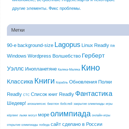
другие элементы. Фикс проблемы.
Метки
Lagopus
90-е
background-size
Linux
Readly
Rift
Герберт
Windows
Wordpress
Волшебство
Кино
Уэллс
Инопланетяне
Каляка-Маляка
Книги
Классика
Обновления
Полки
Корабль
Фантастика
Readly
Список книг Readly
СТС
Шедевр!
апокалипсис
биатлон
бобслей
закрытие олимпиады
игры
олимпиада
море
кёрлинг
лыжи
могул
онлайн-игры
сайт
сделано в России
открытие олимпиады
победа