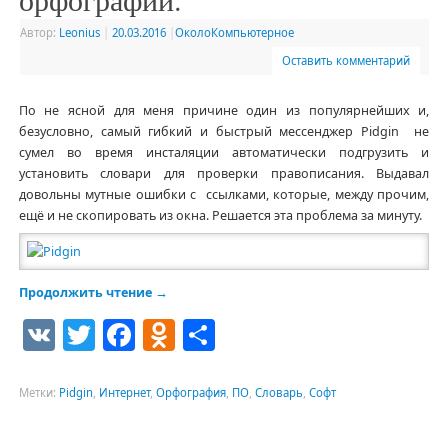
Автор:
Leonius
|
20.03.2016
|
ОколоКомпьютерное
Оставить комментарий
По не ясной для меня причине один из популярнейших и,
безусловно, самый гибкий и быстрый мессенджер Pidgin не
сумел во время инсталяции автоматически подгрузить и
установить словари для проверки правописания. Выдавал
довольны мутные ошибки с ссылками, которые, между прочим,
ещё и не скопировать из окна. Решается эта проблема за минуту.
Продолжить чтение
→
VK
Twitter
Facebook
Odnoklassniki
Отправить
Метки:
Pidgin
,
Интернет
,
Орфография
,
ПО
,
Словарь
,
Софт