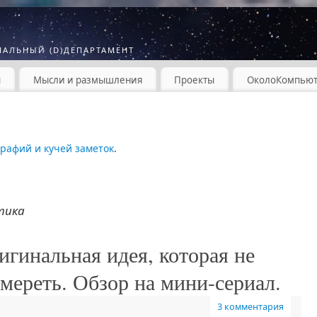
МАЛЬНЫЙ (D)ДЕПАРТАМЕНТ
ы
Мысли и размышления
Проекты
ОколоКомпью
графий и кучей заметок
.
тика
игинальная идея, которая не
умереть. Обзор на мини-сериал.
3 комментария