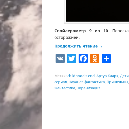
Спойлерометр 9 из 10
. Переск
осторожней.
Продолжить чтение
→
VK
Twitter
Facebook
Odnokl
Отп
Метки:
childhood's end
,
Артур Кларк
,
Дети
сериал
,
Научная фантастика
,
Пришельцы
Фантастика
,
Экранизация