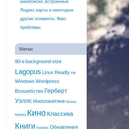
кинопоиске, встроенные
Яндекс.карты и некоторые
другие элементы. Фикс
проблемы.
Метки
90-е
background-size
Lagopus
Linux
Readly
Rift
Windows
Wordpress
Герберт
Волшебство
Уэллс
Инопланетяне
Каляка-
Кино
Классика
Маляка
Книги
Обновления
Корабль