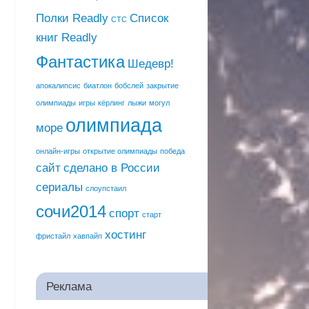
Полки Readly
Список
СТС
книг Readly
Фантастика
Шедевр!
апокалипсис
биатлон
бобслей
закрытие
олимпиады
игры
кёрлинг
лыжи
могул
олимпиада
море
онлайн-игры
открытие олимпиады
победа
сайт
сделано в России
сериалы
слоупстаил
сочи2014
спорт
старт
хостинг
фристайл
хавпайп
Реклама