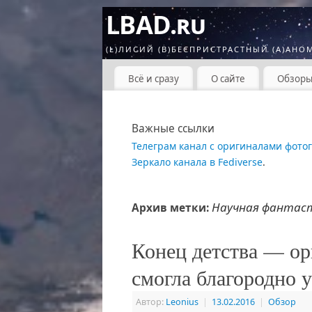
LBAD.ru
(L)ЛИСИЙ (B)БЕСПРИСТРАСТНЫЙ (A)АНО
Всё и сразу
О сайте
Обзор
Важные ссылки
Телеграм канал с оригиналами фото
Зеркало канала в Fediverse
.
Научная фантас
Архив метки:
Конец детства — ор
смогла благородно 
Автор:
Leonius
|
13.02.2016
|
Обзор