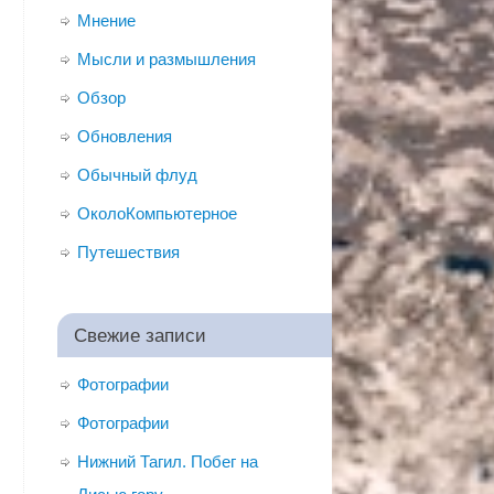
Мнение
Мысли и размышления
Обзор
Обновления
Обычный флуд
ОколоКомпьютерное
Путешествия
Свежие записи
Фотографии
Фотографии
Нижний Тагил. Побег на