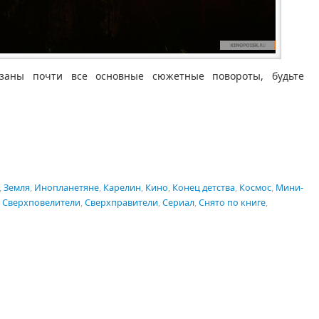
азаны почти все основные сюжетные повороты, будьте
assniki
равить
,
Земля
,
Инопланетяне
,
Карелин
,
Кино
,
Конец детства
,
Космос
,
Мини-
,
Сверхповелители
,
Сверхправители
,
Сериал
,
Снято по книге
,