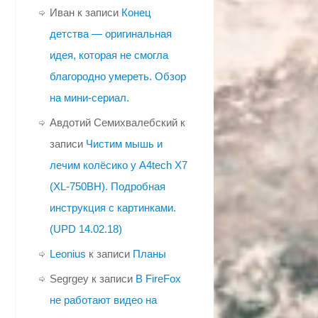
Иван
к записи
Конец
детства — оригинальная
идея, которая не смогла
благородно умереть. Обзор
на мини-сериал.
Авдотий Семихвалебский
к
записи
Чистим мышь и
лечим колёсико у A4tech X7
(XL-750BH). Подробная
инструкция с картинками.
(UPD 14.02.18)
Leonius
к записи
Планы
Segrgey
к записи
В FireFox
не работают видео на