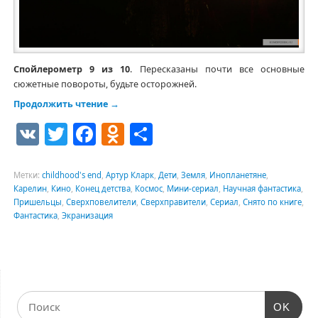
Спойлерометр 9 из 10
. Пересказаны почти все основные
сюжетные повороты, будьте осторожней.
Продолжить чтение
→
VK
Twitter
Facebook
Odnoklassniki
Отправить
Метки:
childhood's end
,
Артур Кларк
,
Дети
,
Земля
,
Инопланетяне
,
Карелин
,
Кино
,
Конец детства
,
Космос
,
Мини-сериал
,
Научная фантастика
,
Пришельцы
,
Сверхповелители
,
Сверхправители
,
Сериал
,
Снято по книге
,
Фантастика
,
Экранизация
OK