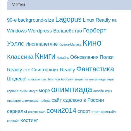
Метки
Lagopus
90-е
background-size
Linux
Readly
Rift
Герберт
Windows
Wordpress
Волшебство
Кино
Уэллс
Инопланетяне
Каляка-Маляка
Книги
Классика
Обновления
Полки
Корабль
Фантастика
Readly
Список книг Readly
СТС
Шедевр!
апокалипсис
биатлон
бобслей
закрытие олимпиады
игры
олимпиада
море
кёрлинг
лыжи
могул
онлайн-игры
сайт
сделано в России
открытие олимпиады
победа
сочи2014
сериалы
спорт
слоупстаил
старт
фристайл
хостинг
хавпайп