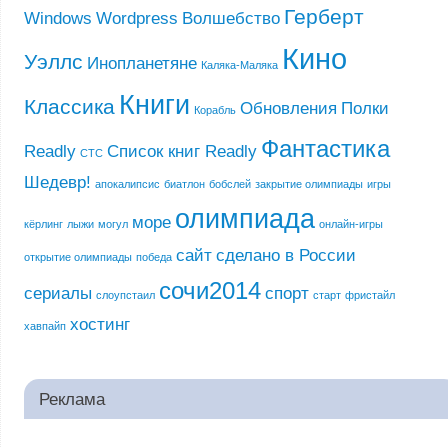
Герберт
Windows
Wordpress
Волшебство
Кино
Уэллс
Инопланетяне
Каляка-Маляка
Книги
Классика
Обновления
Полки
Корабль
Фантастика
Readly
Список книг Readly
СТС
Шедевр!
апокалипсис
биатлон
бобслей
закрытие олимпиады
игры
олимпиада
море
кёрлинг
лыжи
могул
онлайн-игры
сайт
сделано в России
открытие олимпиады
победа
сочи2014
сериалы
спорт
слоупстаил
старт
фристайл
хостинг
хавпайп
Реклама