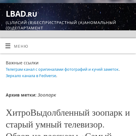
LBAD.ru
(L)ЛИСИЙ (B)БЕСПРИСТРАСТНЫЙ (A)АНОМАЛЬНЫЙ
(D)ДЕПАРТАМЕНТ
МЕНЮ
Важные ссылки
Телеграм канал с оригиналами фотографий и кучей заметок
.
Зеркало канала в Fediverse
.
Зоопарк
Архив метки:
ХитроВыдолбленный зоопарк и
старый умный телевизор.
Обзор на рассказы «Самый