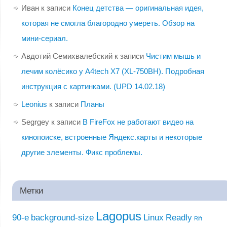
Иван
к записи
Конец детства — оригинальная идея,
которая не смогла благородно умереть. Обзор на
мини-сериал.
Авдотий Семихвалебский
к записи
Чистим мышь и
лечим колёсико у A4tech X7 (XL-750BH). Подробная
инструкция с картинками. (UPD 14.02.18)
Leonius
к записи
Планы
Segrgey
к записи
В FireFox не работают видео на
кинопоиске, встроенные Яндекс.карты и некоторые
другие элементы. Фикс проблемы.
Метки
Lagopus
90-е
background-size
Linux
Readly
Rift