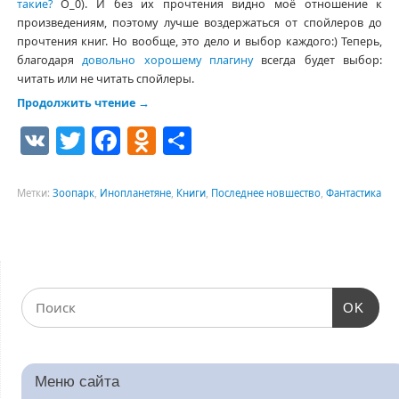
такие?
О_0). И без их прочтения видно моё отношение к
произведениям, поэтому лучше воздержаться от спойлеров до
прочтения книг. Но вообще, это дело и выбор каждого:) Теперь,
благодаря
довольно хорошему плагину
всегда будет выбор:
читать или не читать спойлеры.
Продолжить чтение
→
VK
Twitter
Facebook
Odnoklassniki
Отправить
Метки:
Зоопарк
,
Инопланетяне
,
Книги
,
Последнее новшество
,
Фантастика
OK
Меню сайта