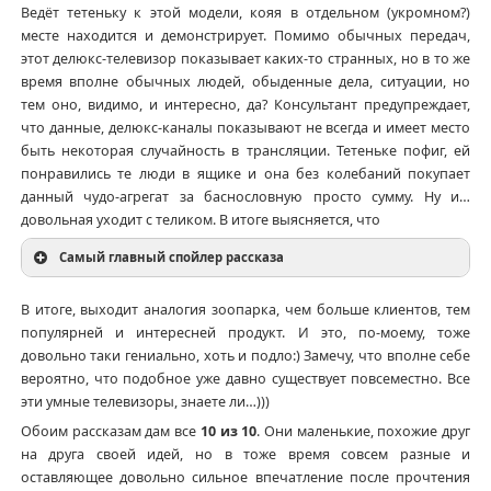
Ведёт тетеньку к этой модели, кояя в отдельном (укромном?)
месте находится и демонстрирует. Помимо обычных передач,
этот делюкс-телевизор показывает каких-то странных, но в то же
время вполне обычных людей, обыденные дела, ситуации, но
тем оно, видимо, и интересно, да? Консультант предупреждает,
что данные, делюкс-каналы показывают не всегда и имеет место
быть некоторая случайность в трансляции. Тетеньке пофиг, ей
понравились те люди в ящике и она без колебаний покупает
данный чудо-агрегат за баснословную просто сумму. Ну и…
довольная уходит с теликом. В итоге выясняется, что
Самый главный спойлер рассказа
В итоге, выходит аналогия зоопарка, чем больше клиентов, тем
популярней и интересней продукт. И это, по-моему, тоже
довольно таки гениально, хоть и подло:) Замечу, что вполне себе
вероятно, что подобное уже давно существует повсеместно. Все
эти умные телевизоры, знаете ли…)))
Обоим рассказам дам все
10 из 10
. Они маленькие, похожие друг
на друга своей идей, но в тоже время совсем разные и
оставляющее довольно сильное впечатление после прочтения