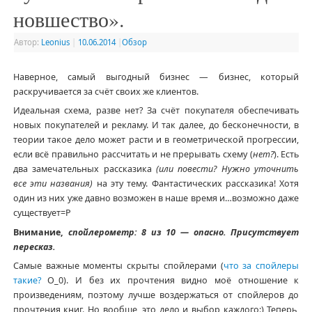
новшество».
Автор:
Leonius
|
10.06.2014
|
Обзор
Наверное, самый выгодный бизнес — бизнес, который
раскручивается за счёт своих же клиентов.
Идеальная схема, разве нет? За счёт покупателя обеспечивать
новых покупателей и рекламу. И так далее, до бесконечности, в
теории такое дело может расти и в геометрической прогрессии,
если всё правильно рассчитать и не прерывать схему (
нет?
). Есть
два замечательных рассказика
(или повести? Нужно уточнить
все эти названия)
на эту тему. Фантастических рассказика! Хотя
один из них уже давно возможен в наше время и…возможно даже
существует=Р
Внимание,
спойлерометр: 8 из 10 — опасно. Присутствует
пересказ.
Самые важные моменты скрыты спойлерами (
что за спойлеры
такие?
О_0). И без их прочтения видно моё отношение к
произведениям, поэтому лучше воздержаться от спойлеров до
прочтения книг. Но вообще, это дело и выбор каждого:) Теперь,