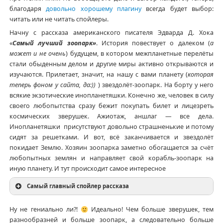
благодаря
довольно хорошему плагину
всегда будет выбор:
читать или не читать спойлеры.
Начну с рассказа американского писателя Эдварда Д. Хока
«
Самый лучший зоопарк»
. История повествует о далеком (
а
может и не очень
) будущем, в котором межпланетные перелёты
стали обыденным делом и другие миры активно открываются и
изучаются. Прилетает, значит, на нашу с вами планету (
которая
теперь фоном у сайта, да:))
) звездолёт-зоопарк. На борту у него
всякие экзотические инопланетяшки. Конечно же, человек в силу
своего любопытства сразу бежит покупать билет и лицезреть
космических зверушек. Ажиотаж, аншлаг — все дела.
Инопланетяшки присутствуют довольно страшненькие и потому
сидят за решетками. И вот, всё заканчивается и звездолёт
покидает Землю. Хозяин зоопарка заметно обогащается за счёт
любопытных землян и направляет свой корабль-зоопарк на
иную планету. И тут происходит самое интересное
Самый главный спойлер рассказа
Ну не гениально ли?!
Идеально! Чем больше зверушек, тем
разнообразней и больше зоопарк, а следовательно больше