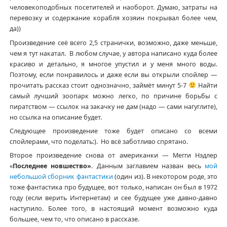
человекоподобных посетителей и наоборот. Думаю, затраты на
перевозку и содержание корабля хозяин покрывал более чем,
да))
Произведение сеё всего 2,5 странички, возможно, даже меньше,
чем я тут накатал. В любом случае, у автора написано куда более
красиво и детально, я многое упустил и у меня много воды.
Поэтому, если понравилось и даже если вы открыли спойлер —
прочитать рассказ стоит однозначно, займёт минут 5-7
Найти
самый лучший зоопарк можно легко, по причине борьбы с
пиратством — ссылок на закачку не дам (надо — сами нагуглите),
но ссылка на описание будет.
Следующее произведение тоже будет описано со всеми
спойлерами, что поделать:). Но всё заботливо спрятано.
Второе произведение снова от американки — Мегги Нэдлер
«
Последнее новшество»
. Данным заглавием назван весь
мой
небольшой сборник фантастики
(один из). В некотором роде, это
тоже фантастика про будущее, вот только, написан он был в 1972
году (если верить Интернетам) и сее будущее уже давно-давно
наступило. Более того, в настоящий момент возможно куда
большее, чем то, что описано в рассказе.