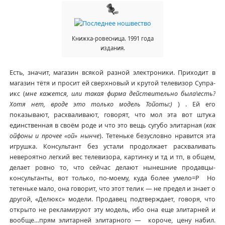
Книжка-ровесница. 1991 года
издания.
Есть, значит, магазин всякой разной электроники. Приходит в
магазин тётя и просит ей сверхновый и крутой телевизор Супра-
икс (
мне кажется, или такая фирма действительно была\есть?
Хотя нет, вроде это только модель Тойоты:)
) . Ей его
показывают, расхваливают, говорят, что мол эта вот штука
единственная в своём роде и что это вещь сугубо элитарная (
как
ойфоны и прочее «ой» нынче
). Тетеньке безусловно нравится эта
игрушка. Консультант без устали продолжает расхваливать
невероятно легкий вес телевизора, картинку и тд и тп, в общем,
делает ровно то, что сейчас делают нынешние продавцы-
консультанты, вот только, по-моему, куда более умело=Р Но
тетеньке мало, она говорит, что этот телик — не предел и знает о
другой, «Делюкс» модели. Продавец подтверждает, говоря, что
открыто не рекламируют эту модель, ибо она еще элитарней и
вообще…прям элитарней элитарного — короче, цену набил.