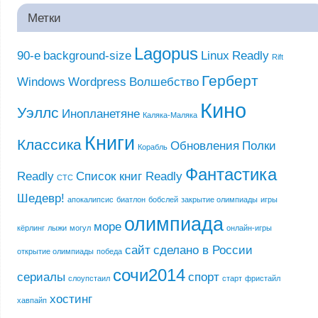
Метки
Lagopus
90-е
background-size
Linux
Readly
Rift
Герберт
Windows
Wordpress
Волшебство
Кино
Уэллс
Инопланетяне
Каляка-Маляка
Книги
Классика
Обновления
Полки
Корабль
Фантастика
Readly
Список книг Readly
СТС
Шедевр!
апокалипсис
биатлон
бобслей
закрытие олимпиады
игры
олимпиада
море
кёрлинг
лыжи
могул
онлайн-игры
сайт
сделано в России
открытие олимпиады
победа
сочи2014
сериалы
спорт
слоупстаил
старт
фристайл
хостинг
хавпайп