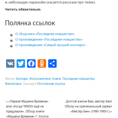
и..небольшую паранойю (касается рассказа про телик).
Читать обязательно.
Полянка ссылок
О сборнике «Последнее новшество»
О произведении «Последнее новшество»
О произведении «Самый лучший зоопарк»
VK
Twitter
Facebook
Odnoklassniki
Отправить
Метки:
Зоопарк
,
Инопланетяне
,
Книги
,
Последнее новшество
,
Фантастика
.
Закладка
Постоянная ссылка
.
«
«Первая Машина Времени»
Долгой жизни Вам, мистер Бин!
или «Когда TARDIS ещё не
Обзор на оригинальный сериал
придумали». Обзор книги
«Мистер Бин» (1990-1995гг.)
»
«Машина Времени» Г. Уэллса