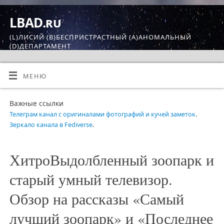
LBAD.ru
(L)ЛИСИЙ (B)БЕСПРИСТРАСТНЫЙ (A)АНОМАЛЬНЫЙ
(D)ДЕПАРТАМЕНТ
МЕНЮ
Важные ссылки
Телеграм канал с оригиналами фотографий и кучей заметок
.
Зеркало канала в Fediverse
.
ХитроВыдолбленный зоопарк и
старый умный телевизор.
Обзор на рассказы «Самый
лучший зоопарк» и «Последнее