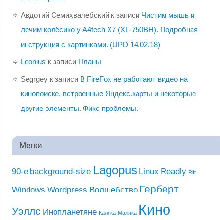
Авдотий Семихвалебский
к записи
Чистим мышь и
лечим колёсико у A4tech X7 (XL-750BH). Подробная
инструкция с картинками. (UPD 14.02.18)
Leonius
к записи
Планы
Segrgey
к записи
В FireFox не работают видео на
кинопоиске, встроенные Яндекс.карты и некоторые
другие элементы. Фикс проблемы.
Метки
Lagopus
90-е
background-size
Linux
Readly
Rift
Герберт
Windows
Wordpress
Волшебство
Кино
Уэллс
Инопланетяне
Каляка-Маляка