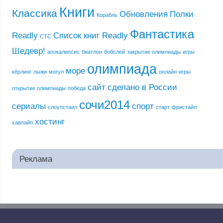
Книги
Классика
Обновления
Полки
Корабль
Фантастика
Readly
Список книг Readly
СТС
Шедевр!
апокалипсис
биатлон
бобслей
закрытие олимпиады
игры
олимпиада
море
кёрлинг
лыжи
могул
онлайн-игры
сайт
сделано в России
открытие олимпиады
победа
сочи2014
сериалы
спорт
слоупстаил
старт
фристайл
хостинг
хавпайп
Реклама