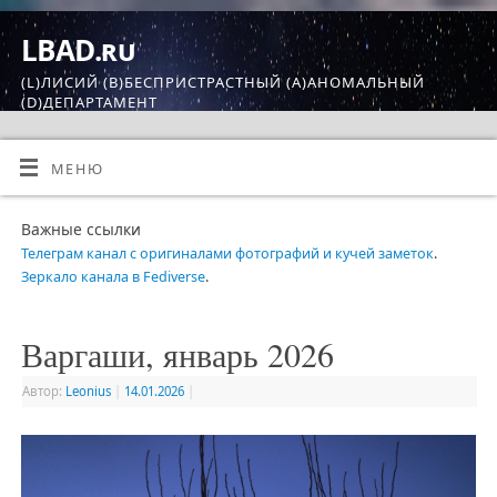
LBAD.ru
(L)ЛИСИЙ (B)БЕСПРИСТРАСТНЫЙ (A)АНОМАЛЬНЫЙ
(D)ДЕПАРТАМЕНТ
МЕНЮ
Важные ссылки
Телеграм канал с оригиналами фотографий и кучей заметок
.
Зеркало канала в Fediverse
.
Варгаши, январь 2026
Автор:
Leonius
|
14.01.2026
|