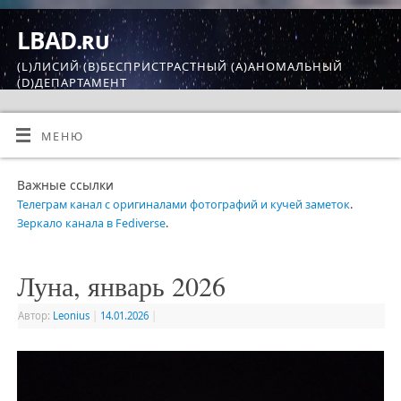
LBAD.ru
(L)ЛИСИЙ (B)БЕСПРИСТРАСТНЫЙ (A)АНОМАЛЬНЫЙ
(D)ДЕПАРТАМЕНТ
МЕНЮ
Важные ссылки
Телеграм канал с оригиналами фотографий и кучей заметок
.
Зеркало канала в Fediverse
.
Луна, январь 2026
Автор:
Leonius
|
14.01.2026
|