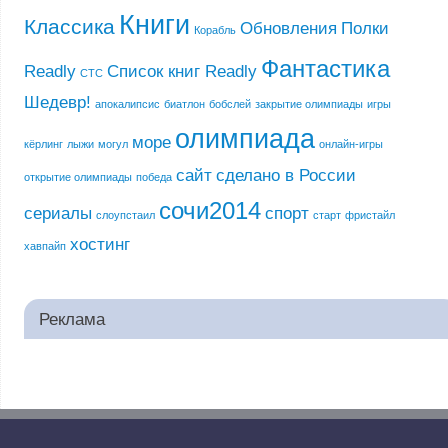
Книги
Классика
Обновления
Полки
Корабль
Фантастика
Readly
Список книг Readly
СТС
Шедевр!
апокалипсис
биатлон
бобслей
закрытие олимпиады
игры
олимпиада
море
кёрлинг
лыжи
могул
онлайн-игры
сайт
сделано в России
открытие олимпиады
победа
сочи2014
сериалы
спорт
слоупстаил
старт
фристайл
хостинг
хавпайп
Реклама