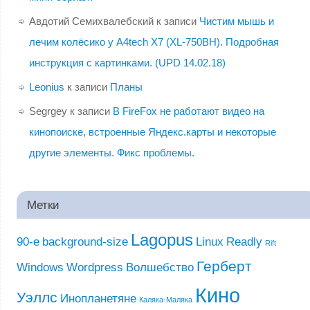
Авдотий Семихвалебский
к записи
Чистим мышь и
лечим колёсико у A4tech X7 (XL-750BH). Подробная
инструкция с картинками. (UPD 14.02.18)
Leonius
к записи
Планы
Segrgey
к записи
В FireFox не работают видео на
кинопоиске, встроенные Яндекс.карты и некоторые
другие элементы. Фикс проблемы.
Метки
Lagopus
90-е
background-size
Linux
Readly
Rift
Герберт
Windows
Wordpress
Волшебство
Кино
Уэллс
Инопланетяне
Каляка-Маляка