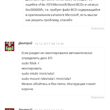
ошибке «File: /EFI/Microsoft/Boot/BCD» и «status:
0xc000000f», т.е. требует файл BCD содержащийся
в оригинальном каталоге Microsoft, есть мысли
как решить проблему, спасибо
Ответить
Дмитрий
14.12.2017 НА 13:36
Если раздел не смонтировался автоматически:
определить диск EFI
sudo fdisk -l
монтировать
sudo mkdir /mnt/sda1
sudo mount /dev/sda1 /mnt/sda1
Можно обойтись и без nemo. Инструкция станет
короче.
Ответить
Дмитрий