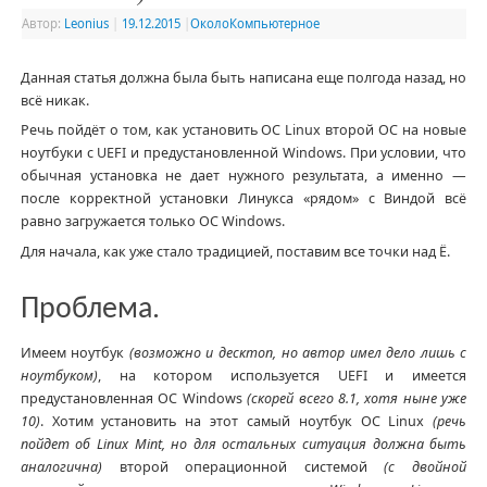
Автор:
Leonius
|
19.12.2015
|
ОколоКомпьютерное
Данная статья должна была быть написана еще полгода назад, но
всё никак.
Речь пойдёт о том, как установить ОС Linux второй ОС на новые
ноутбуки с UEFI и предустановленной Windows. При условии, что
обычная установка не дает нужного результата, а именно —
после корректной установки Линукса «рядом» с Виндой всё
равно загружается только ОС Windows.
Для начала, как уже стало традицией, поставим все точки над Ё.
Проблема.
Имеем ноутбук
(возможно и десктоп, но автор имел дело лишь с
ноутбуком)
, на котором используется UEFI и имеется
предустановленная ОС Windows
(скорей всего 8.1, хотя ныне уже
10)
. Хотим установить на этот самый ноутбук ОС Linux
(речь
пойдет об Linux Mint, но для остальных ситуация должна быть
аналогична)
второй операционной системой
(с двойной