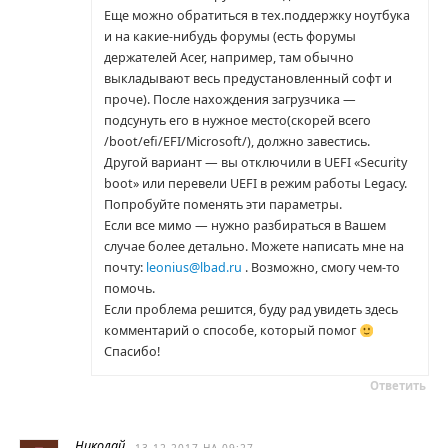
Еще можно обратиться в тех.поддержку ноутбука
и на какие-нибудь форумы (есть форумы
держателей Acer, например, там обычно
выкладывают весь предустановленный софт и
проче). После нахождения загрузчика —
подсунуть его в нужное место(скорей всего
/boot/efi/EFI/Microsoft/), должно завестись.
Другой вариант — вы отключили в UEFI «Security
boot» или перевели UEFI в режим работы Legacy.
Попробуйте поменять эти параметры.
Если все мимо — нужно разбираться в Вашем
случае более детально. Можете написать мне на
почту:
leonius@lbad.ru
. Возможно, смогу чем-то
помочь.
Если проблема решится, буду рад увидеть здесь
комментарий о способе, который помог
Спасибо!
Ответить
Николай