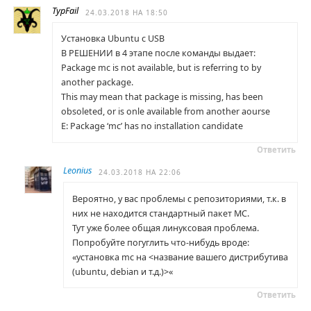
TypFail
24.03.2018 НА 18:50
Установка Ubuntu с USB
В РЕШЕНИИ в 4 этапе после команды выдает:
Package mc is not available, but is referring to by
another package.
This may mean that package is missing, has been
obsoleted, or is onle available from another aourse
E: Package ‘mc’ has no installation candidate
Ответить
Leonius
24.03.2018 НА 22:06
Вероятно, у вас проблемы с репозиториями, т.к. в
них не находится стандартный пакет MC.
Тут уже более общая линуксовая проблема.
Попробуйте погуглить что-нибудь вроде:
«установка mc на <название вашего дистрибутива
(ubuntu, debian и т.д.)>«
Ответить