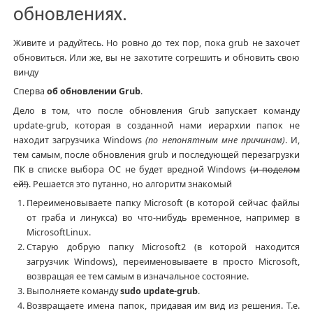
обновлениях.
Живите и радуйтесь. Но ровно до тех пор, пока grub не захочет
обновиться. Или же, вы не захотите согрешить и обновить свою
винду
Сперва
об обновлении Grub
.
Дело в том, что после обновления Grub запускает команду
update-grub, которая в созданной нами иерархии папок не
находит загрузчика Windows
(по непонятным мне причинам)
. И,
тем самым, после обновления grub и последующей перезагрузки
ПК в списке выбора ОС не будет вредной Windows
(и поделом
ей!)
. Решается это путанно, но алгоритм знакомый
Переименовываете папку Microsoft (в которой сейчас файлы
от граба и линукса) во что-нибудь временное, например в
MicrosoftLinux.
Старую добрую папку Microsoft2 (в которой находится
загрузчик Windows), переименовываете в просто Microsoft,
возвращая ее тем самым в изначальное состояние.
Выполняете команду
sudo update-grub
.
Возвращаете имена папок, придавая им вид из решения. Т.е.