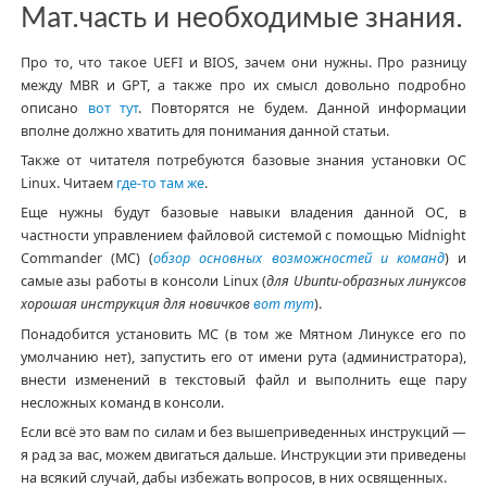
Мат.часть и необходимые знания.
Про то, что такое UEFI и BIOS, зачем они нужны. Про разницу
между MBR и GPT, а также про их смысл довольно подробно
описано
вот тут
. Повторятся не будем. Данной информации
вполне должно хватить для понимания данной статьи.
Также от читателя потребуются базовые знания установки ОС
Linux. Читаем
где-то там же
.
Еще нужны будут базовые навыки владения данной ОС, в
частности управлением файловой системой с помощью Midnight
Commander (MC) (
обзор основных возможностей и команд
) и
самые азы работы в консоли Linux (
для Ubuntu-образных линуксов
хорошая инструкция для новичков
вот тут
).
Понадобится установить MC (в том же Мятном Линуксе его по
умолчанию нет), запустить его от имени рута (администратора),
внести изменений в текстовый файл и выполнить еще пару
несложных команд в консоли.
Если всё это вам по силам и без вышеприведенных инструкций —
я рад за вас, можем двигаться дальше. Инструкции эти приведены
на всякий случай, дабы избежать вопросов, в них освященных.