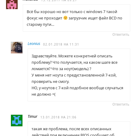
13.12.2017 НА 09:27
Всё бы хорошо но вот только с windows 7 такой
фокус не проходит
загрузчик ищет файл BCD по
старому пути…
Ответить
Leonius
02.01.2018 НА 11:31
Здравствуйте. Можете конкретней описать
проблему? Что получается, на каком шаге все
ломается? Что за ноут(модель) ?
У меня нет ноута с предустановленной 7-кой,
проверить не смогу.
НО, у ноутов с 7-кой подобное вообще случаться
не должно =(
Ответить
Timur
13.01.2018 НА 21:06
такая же проблема, после всех описанных
действий при включении BIOS сообщает об