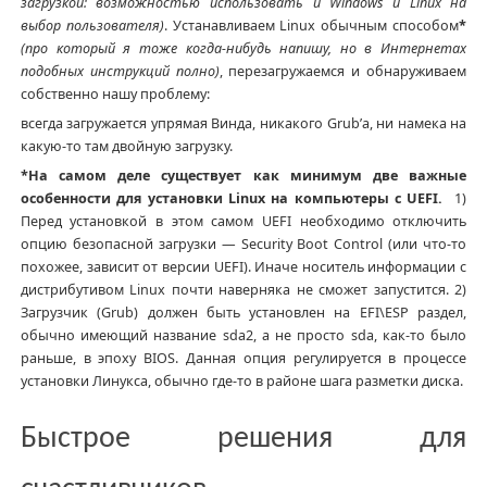
загрузкой: возможностью использовать и Windows и Linux на
выбор пользователя)
. Устанавливаем Linux обычным способом
*
(про который я тоже когда-нибудь напишу, но в Интернетах
подобных инструкций полно)
, перезагружаемся и обнаруживаем
собственно нашу проблему:
всегда загружается упрямая Винда, никакого Grub’а, ни намека на
какую-то там двойную загрузку.
*На самом деле существует как минимум две важные
особенности для установки Linux на компьютеры с UEFI.
1)
Перед установкой в этом самом UEFI необходимо отключить
опцию безопасной загрузки — Security Boot Control (или что-то
похожее, зависит от версии UEFI). Иначе носитель информации с
дистрибутивом Linux почти наверняка не сможет запустится. 2)
Загрузчик (Grub) должен быть установлен на EFI\ESP раздел,
обычно имеющий название sda2, а не просто sda, как-то было
раньше, в эпоху BIOS. Данная опция регулируется в процессе
установки Линукса, обычно где-то в районе шага разметки диска.
Быстрое решения для