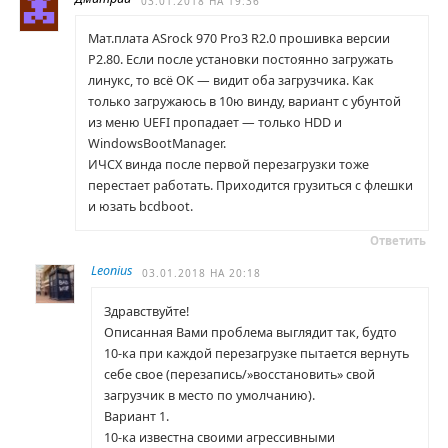
03.01.2018 НА 19:36
Мат.плата ASrock 970 Pro3 R2.0 прошивка версии
P2.80. Если после установки постоянно загружать
линукс, то всё ОК — видит оба загрузчика. Как
только загружаюсь в 10ю винду, вариант с убунтой
из меню UEFI пропадает — только HDD и
WindowsBootManager.
ИЧСХ винда после первой перезагрузки тоже
перестает работать. Приходится грузиться с флешки
и юзать bcdboot.
Ответить
Leonius
03.01.2018 НА 20:18
Здравствуйте!
Описанная Вами проблема выглядит так, будто
10-ка при каждой перезагрузке пытается вернуть
себе свое (перезапись/»восстановить» свой
загрузчик в место по умолчанию).
Вариант 1.
10-ка известна своими агрессивными