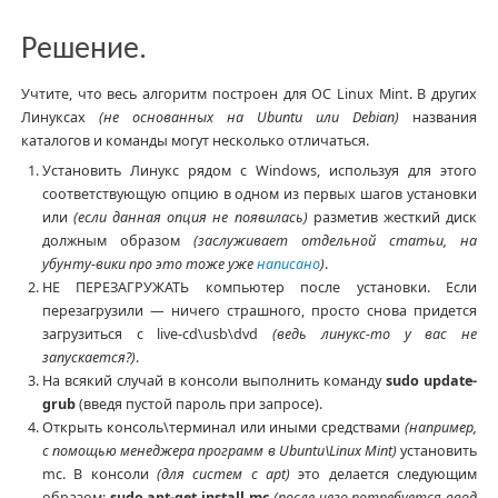
Решение.
Учтите, что весь алгоритм построен для ОС Linux Mint. В других
Линуксах
(не основанных на Ubuntu или Debian)
названия
каталогов и команды могут несколько отличаться.
Установить Линукс рядом с Windows, используя для этого
соответствующую опцию в одном из первых шагов установки
или
(если данная опция не появилась)
разметив жесткий диск
должным образом
(заслуживает отдельной статьи, на
убунту-вики про это тоже уже
написано
)
.
НЕ ПЕРЕЗАГРУЖАТЬ компьютер после установки. Если
перезагрузили — ничего страшного, просто снова придется
загрузиться с live-cd\usb\dvd
(ведь линукс-то у вас не
запускается?)
.
На всякий случай в консоли выполнить команду
sudo update-
grub
(введя пустой пароль при запросе).
Открыть консоль\терминал или иными средствами
(например,
с помощью менеджера программ в Ubuntu\Linux Mint)
установить
mc. В консоли
(для систем с apt)
это делается следующим
образом:
sudo apt-get install mc
(после чего потребуется ввод