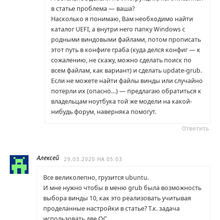
в статье проблема — ваша?
Насколько я понимаю, Вам необходимо найти
каталог UEFI, а внутри него папку Windows с
родными виндовыми файлами, потом прописать
этот путь в конфиге граба (куда делся конфиг — к
сожалению, не скажу, можно сделать поиск по
всем файлам, как вариант) и сделать update-grub.
Если не можете найти файлы винды или случайно
потерли их (опасно…) — предлагаю обратиться к
владельцам ноутбука той же модели на какой-
нибудь форум, наверняка помогут.
Ответить
Алексей
29.03.2020 НА 05:03
Все великолепно, грузится ubuntu.
И мне нужно чтобы в меню grub была возможность
выбора винды 10, как это реализовать учитывая
проделанные настройки в статье? Т.к. задача
использовать две ОС