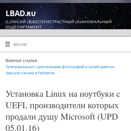
LBAD.ru
(L)ЛИСИЙ (B)БЕСПРИСТРАСТНЫЙ (A)АНОМАЛЬНЫЙ
(D)ДЕПАРТАМЕНТ
МЕНЮ
Важные ссылки
Телеграм канал с оригиналами фотографий и кучей заметок
.
Зеркало канала в Fediverse
.
Установка Linux на ноутбуки c
UEFI, производители которых
продали душу Microsoft (UPD
05.01.16)