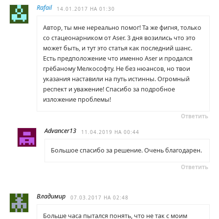
Rafail
14.01.2017 НА 01:30
Автор, ты мне нереально помог! Та же фигня, только
со стацеонарником от Aser. 3 дня возились что это
может быть, и тут это статья как последний шанс.
Есть предположение что именно Aser и продался
грёбаному Мелкософту. Не без нюансов, но твои
указания наставили на путь истинны. Огромный
респект и уважение! Спасибо за подробное
изложение проблемы!
Ответить
Advancer13
11.04.2019 НА 00:44
Большое спасибо за решение. Очень благодарен.
Ответить
Владимир
07.03.2017 НА 02:48
Больше часа пытался понять, что не так с моим