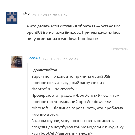
Alex
29.10.2017 НА 01:32
А что делать если ситуация обратная — установил
openSUSE и исчезла Виндоус. Причем даже из bios —
нет упоминания о windows bootloader
Ответить
Leonius
12.11.2017 НА 22:39
Здравствуйте!
Вероятно, по какой-то причине openSUSE
вообще снесла виндовый загрузчик из
/boot/efi/EFI/Microsoft/ ?
Проверьте этот раздел (/boot/efi/EFI/), если там
вообще нет упоминаний про Windows или
Microsoft — большая вероятность, что проблема
именно в этом.
В таком случае, могу посоветовать поискать
владельцев ноутбуков той же модели и выудить у
них /boot/efi/<загрузчик винды>.