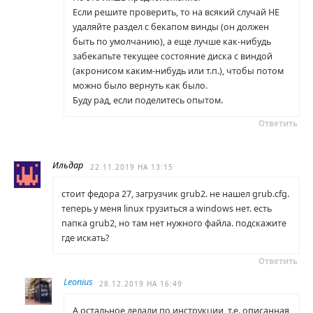
Если решите проверить, то на всякий случай НЕ
удаляйте раздел с бекапом винды (он должен
быть по умолчанию), а еще лучше как-нибудь
забекапьте текущее состояние диска с виндой
(акронисом каким-нибудь или т.п.), чтобы потом
можно было вернуть как было.
Буду рад, если поделитесь опытом.
Ответить
Ильдар
22.11.2019 НА 13:15
стоит федора 27, загрузчик grub2. не нашел grub.cfg.
теперь у меня linux грузиться а windows нет. есть
папка grub2, но там нет нужного файла. подскажите
где искать?
Ответить
Leonius
28.12.2019 НА 16:49
А остальное делали по инструкции, т.е. описанная