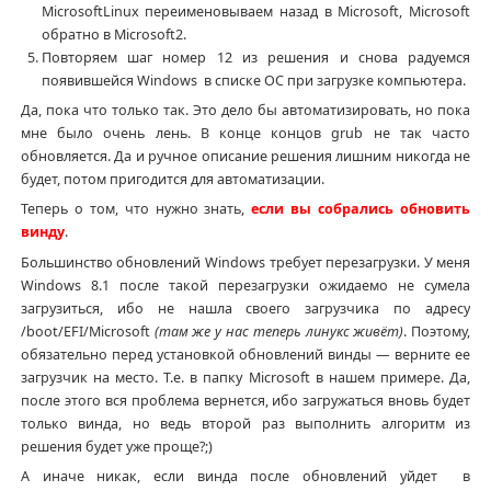
MicrosoftLinux переименовываем назад в Microsoft, Microsoft
обратно в Microsoft2.
Повторяем шаг номер 12 из решения и снова радуемся
появившейся Windows в списке ОС при загрузке компьютера.
Да, пока что только так. Это дело бы автоматизировать, но пока
мне было очень лень. В конце концов grub не так часто
обновляется. Да и ручное описание решения лишним никогда не
будет, потом пригодится для автоматизации.
Теперь о том, что нужно знать,
если вы собрались обновить
винду
.
Большинство обновлений Windows требует перезагрузки. У меня
Windows 8.1 после такой перезагрузки ожидаемо не сумела
загрузиться, ибо не нашла своего загрузчика по адресу
/boot/EFI/Microsoft
(там же у нас теперь линукс живёт)
. Поэтому,
обязательно перед установкой обновлений винды — верните ее
загрузчик на место. Т.е. в папку Microsoft в нашем примере. Да,
после этого вся проблема вернется, ибо загружаться вновь будет
только винда, но ведь второй раз выполнить алгоритм из
решения будет уже проще?;)
А иначе никак, если винда после обновлений уйдет в