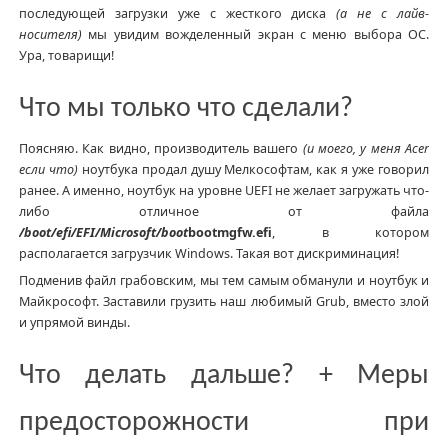
последующей загрузки уже с жесткого диска
(а не с лайв-
носителя)
мы увидим вожделенный экран с меню выбора ОС.
Ура, товарищи!
Что мы только что сделали?
Поясняю. Как видно, производитель вашего
(и моего, у меня Acer
если что)
ноутбука продал душу Мелкософтам, как я уже говорил
ранее. А именно, ноутбук на уровне UEFI не желает загружать что-
либо отличное от файла
/boot/efi/EFI/Microsoft/boot
bootmgfw.efi
, в котором
располагается загрузчик Windows. Такая вот дискриминация!
Подменив файл грабовским, мы тем самым обманули и ноутбук и
Майкрософт. Заставили грузить наш любимый Grub, вместо злой
и упрямой винды.
Что делать дальше? + Меры
предосторожности при