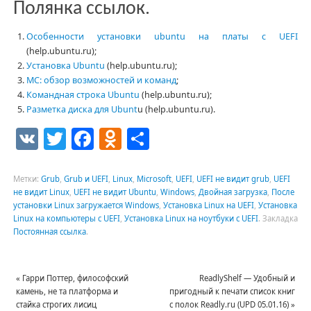
Полянка ссылок.
Особенности установки ubuntu на платы с UEFI
(help.ubuntu.ru);
Установка Ubuntu
(help.ubuntu.ru);
MC: обзор возможностей и команд
;
Командная строка Ubuntu
(help.ubuntu.ru);
Разметка диска для Ubunt
u (help.ubuntu.ru).
VK
Twitter
Facebook
Odnoklassniki
Отправить
Метки:
Grub
,
Grub и UEFI
,
Linux
,
Microsoft
,
UEFI
,
UEFI не видит grub
,
UEFI
не видит Linux
,
UEFI не видит Ubuntu
,
Windows
,
Двойная загрузка
,
После
установки Linux загружается Windows
,
Установка Linux на UEFI
,
Установка
Linux на компьютеры с UEFI
,
Установка Linux на ноутбуки с UEFI
.
Закладка
Постоянная ссылка
.
«
Гарри Поттер, философский
ReadlyShelf — Удобный и
камень, не та платформа и
пригодный к печати список книг
стайка строгих лисиц
с полок Readly.ru (UPD 05.01.16)
»