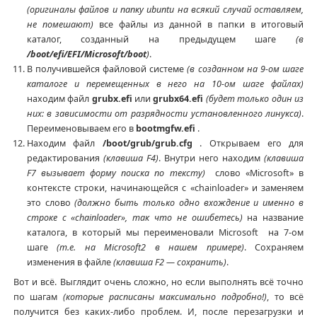
(оригиналы файлов и папку ubuntu на всякий случай оставляем,
не помешают)
все файлы из данной в папки в итоговый
каталог, созданный на предыдущем шаге
(в
/boot/efi/EFI/Microsoft/boot
)
.
В получившейся файловой системе
(в созданном на 9-ом шаге
каталоге и перемещенных в него на 10-ом шаге файлах)
находим файл
grubx.efi
или
grubx64.efi
(будет только один из
них: в зависимости от разрядности установленного линукса)
.
Переименовываем его в
bootmgfw.efi
.
Находим файл
/boot/grub/grub.cfg
. Открываем его для
редактирования
(клавиша F4)
. Внутри него находим
(клавиша
F7 вызывает форму поиска по тексту)
слово «Microsoft» в
контексте строки, начинающейся с «chainloader» и заменяем
это слово
(должно быть только одно вхождение и именно в
строке с «chainloader», так что не ошибетесь)
на название
каталога, в который мы переименовали Microsoft на 7-ом
шаге
(т.е. на Microsoft2 в нашем примере)
. Сохраняем
изменения в файле
(клавиша F2 — сохранить)
.
Вот и всё. Выглядит очень сложно, но если выполнять всё точно
по шагам
(которые расписаны максимально подробно!)
, то всё
получится без каких-либо проблем. И, после перезагрузки и