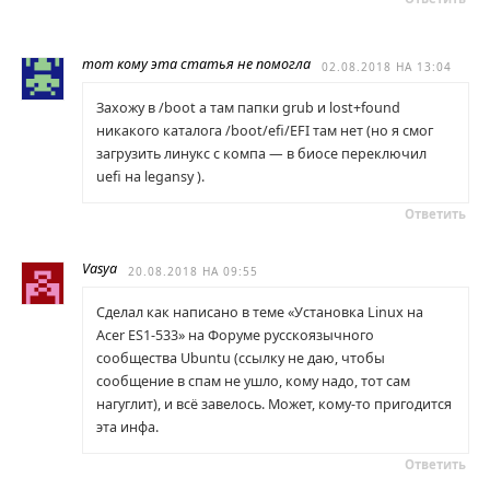
тот кому эта статья не помогла
02.08.2018 НА 13:04
Захожу в /boot а там папки grub и lost+found
никакого каталога /boot/efi/EFI там нет (но я смог
загрузить линукс с компа — в биосе переключил
uefi на legansy ).
Ответить
Vasya
20.08.2018 НА 09:55
Сделал как написано в теме «Установка Linux на
Acer ES1-533» на Форуме русскоязычного
сообщества Ubuntu (ссылку не даю, чтобы
сообщение в спам не ушло, кому надо, тот сам
нагуглит), и всё завелось. Может, кому-то пригодится
эта инфа.
Ответить