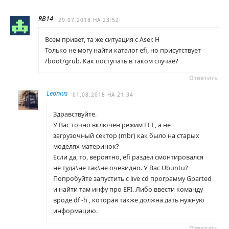
RB14
29.07.2018 НА 23:52
Всем привет, та же ситуация с Aser. Н
Только не могу найти каталог efi, но присутствует
/boot/grub. Как поступать в таком случае?
Ответить
Leonius
01.08.2018 НА 21:34
Здравствуйте.
У Вас точно включен режим EFI , а не
загрузочный сектор (mbr) как было на старых
моделях материнок?
Если да, то, вероятно, efi раздел смонтировался
не туда\не так\не очевидно. У Вас Ubuntu?
Попробуйте запустить с live cd программу Gparted
и найти там инфу про EFI. Либо ввести команду
вроде df -h , которая также должна дать нужную
информацию.
Ответить