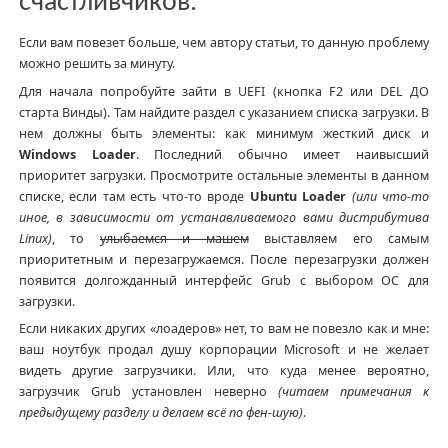
счастливчиков.
Если вам повезет больше, чем автору статьи, то данную проблему
можно решить за минуту.
Для начала попробуйте зайти в UEFI (кнопка F2 или DEL ДО
старта Винды). Там найдите раздел с указанием списка загрузки. В
нем должны быть элементы: как минимум жесткий диск и
Windows Loader
. Последний обычно имеет наивысший
приоритет загрузки. Просмотрите остальные элементы в данном
списке, если там есть что-то вроде
Ubuntu Loader
(или что-то
иное, в зависимости от устанавливаемого вами дистрибутива
Linux)
, то
улыбаемся и машем
выставляем его самым
приоритетным и перезагружаемся. После перезагрузки должен
появится долгожданный интерфейс Grub с выбором ОС для
загрузки.
Если никаких других «лоадеров» нет, то вам не повезло как и мне:
ваш ноутбук продал душу корпорации Microsoft и не желает
видеть другие загрузчики. Или, что куда менее вероятно,
загрузчик Grub установлен неверно
(читаем примечания к
предыдущему разделу и делаем всё по фен-шую)
.