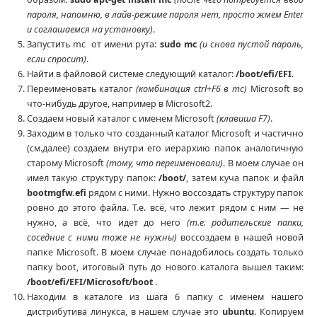
пароля, напомню, в лайв-режиме пароля нет, просто жмем Enter
и соглашаемся на установку)
.
Запустить mc от имени рута:
sudo mc
(и снова пустой пароль,
если спросит)
.
Найти в файловой системе следующий каталог:
/boot/efi/EFI
.
Переименовать каталог
(комбинация ctrl+F6 в mc)
Microsoft во
что-нибудь другое, например в Microsoft2.
Создаем новый каталог с именем Microsoft
(клавиша F7)
.
Заходим в только что созданный каталог Microsoft и частично
(см.далее) создаем внутри его иерархию папок аналогичную
старому Microsoft
(тому, что переименовали)
. В моем случае он
имел такую структуру папок:
/boot/
, затем куча папок и файл
bootmgfw.efi
рядом с ними. Нужно воссоздать структуру папок
ровно до этого файла. Т.е. всё, что лежит рядом с ним — не
нужно, а всё, что идет до него
(т.е. родительские папки,
соседние с ними тоже не нужны)
воссоздаем в нашей новой
папке Microsoft. В моем случае понадобилось создать только
папку boot, итоговый путь до нового каталога вышел таким:
/boot/efi/EFI/Microsoft/boot
.
Находим в каталоге из шага 6 папку с именем нашего
дистрибутива линукса, в нашем случае это
ubuntu
. Копируем