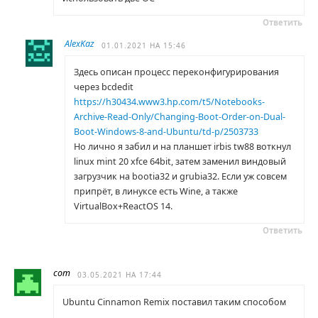
Ответить
AlexKaz
01.01.2021 НА 15:46
Здесь описан процесс переконфигурирования
через bcdedit
https://h30434.www3.hp.com/t5/Notebooks-
Archive-Read-Only/Changing-Boot-Order-on-Dual-
Boot-Windows-8-and-Ubuntu/td-p/2503733
Но лично я забил и на планшет irbis tw88 воткнул
linux mint 20 xfce 64bit, затем заменил виндовый
загрузчик на bootia32 и grubia32. Если уж совсем
припрёт, в линуксе есть Wine, а также
VirtualBox+ReactOS 14.
Ответить
com
03.05.2021 НА 17:44
Ubuntu Cinnamon Remix поставил таким способом