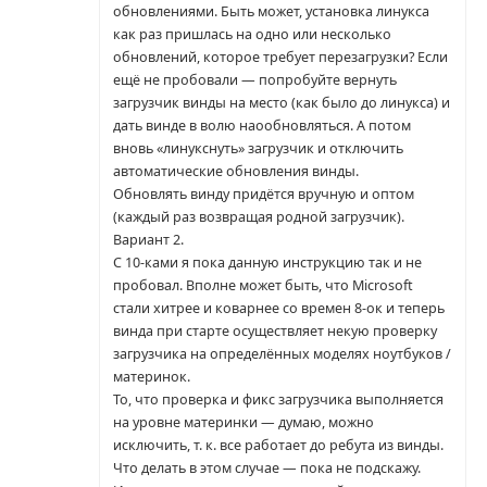
обновлениями. Быть может, установка линукса
как раз пришлась на одно или несколько
обновлений, которое требует перезагрузки? Если
ещё не пробовали — попробуйте вернуть
загрузчик винды на место (как было до линукса) и
дать винде в волю наообновляться. А потом
вновь «линукснуть» загрузчик и отключить
автоматические обновления винды.
Обновлять винду придётся вручную и оптом
(каждый раз возвращая родной загрузчик).
Вариант 2.
С 10-ками я пока данную инструкцию так и не
пробовал. Вполне может быть, что Microsoft
стали хитрее и коварнее со времен 8-ок и теперь
винда при старте осуществляет некую проверку
загрузчика на определённых моделях ноутбуков /
материнок.
То, что проверка и фикс загрузчика выполняется
на уровне материнки — думаю, можно
исключить, т. к. все работает до ребута из винды.
Что делать в этом случае — пока не подскажу.