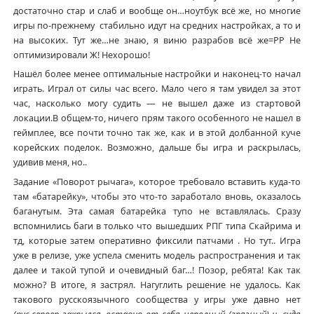
достаточно стар и слаб и вообще он…ноутбук всё же, но многие
игры по-прежнему стабильно идут на средних настройках, а то и
на высоких. Тут же…не знаю, я виню разрабов всё же=РР Не
оптимизировали Ж! Нехорошо!
Нашёл более менее оптимальные настройки и наконец-то начал
играть. Играл от силы час всего. Мало чего я там увидел за этот
час, насколько могу судить — не вышел даже из стартовой
локации.В общем-то, ничего прям такого особенного не нашел в
геймплее, все почти точно так же, как и в этой долбанной куче
корейских поделок. Возможно, дальше бы игра и раскрылась,
удивив меня, но..
Задание «Поворот рычага», которое требовало вставить куда-то
там «батарейку», чтобы это что-то заработало вновь, оказалось
баганутым. Эта самая батарейка тупо не вставлялась. Сразу
вспомнились баги в только что вышедших РПГ типа Скайрима и
тд, которые затем оперативно фиксили патчами . Но тут.. Игра
уже в релизе, уже успела сменить модель распространения и так
далее и такой тупой и очевидный баг…! Позор, ребята! Как так
можно? В итоге, я застрял. Нагуглить решение не удалось. Как
такового русскоязычного сообщества у игры уже давно нет