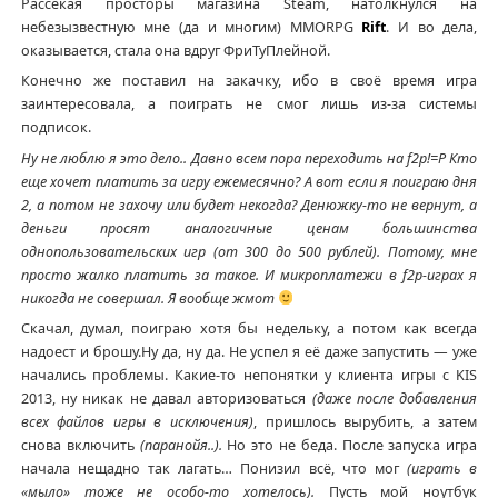
Рассекая просторы магазина Steam, натолкнулся на
небезызвестную мне (да и многим) MMORPG
Rift
. И во дела,
оказывается, стала она вдруг ФриТуПлейной.
Конечно же поставил на закачку, ибо в своё время игра
заинтересовала, а поиграть не смог лишь из-за системы
подписок.
Ну не люблю я это дело.. Давно всем пора переходить на f2p!=Р Кто
еще хочет платить за игру ежемесячно? А вот если я поиграю дня
2, а потом не захочу или будет некогда? Денюжку-то не вернут, а
деньги просят аналогичные ценам большинства
однопользовательских игр (от 300 до 500 рублей). Потому, мне
просто жалко платить за такое. И микроплатежи в f2p-играх я
никогда не совершал. Я вообще жмот
Скачал, думал, поиграю хотя бы недельку, а потом как всегда
надоест и брошу.Ну да, ну да. Не успел я её даже запустить — уже
начались проблемы. Какие-то непонятки у клиента игры с KIS
2013, ну никак не давал авторизоваться
(даже после добавления
всех файлов игры в исключения)
, пришлось вырубить, а затем
снова включить
(паранойя..).
Но это не беда. После запуска игра
начала нещадно так лагать… Понизил всё, что мог
(играть в
«мыло» тоже не особо-то хотелось).
Пусть мой ноутбук