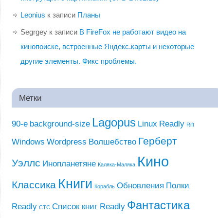
Leonius
к записи
Планы
Segrgey
к записи
В FireFox не работают видео на
кинопоиске, встроенные Яндекс.карты и некоторые
другие элементы. Фикс проблемы.
Метки
Lagopus
90-е
background-size
Linux
Readly
Rift
Герберт
Windows
Wordpress
Волшебство
Кино
Уэллс
Инопланетяне
Каляка-Маляка
Книги
Классика
Обновления
Полки
Корабль
Фантастика
Readly
Список книг Readly
СТС