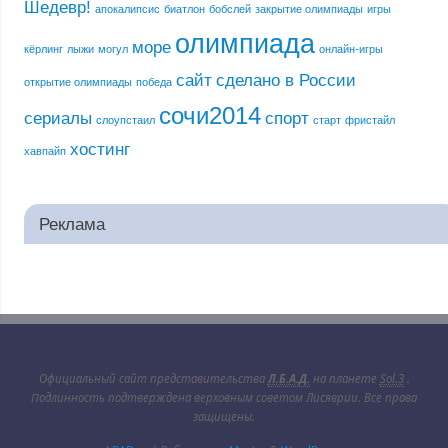
Шедевр!
апокалипсис
биатлон
бобслей
закрытие олимпиады
игры
олимпиада
море
кёрлинг
лыжи
могул
онлайн-игры
сайт
сделано в России
открытие олимпиады
победа
сочи2014
сериалы
спорт
слоупстаил
старт
фристайл
хостинг
хавпайп
Реклама
Официальный сайт представительства
Л.Б.А.Д.
на планете
Sol.3
.
Подлинность подтверждена верховным советом Лисяврии. Все права
защищены.