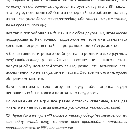
(рус.сервер закрылся, оставив от себя неполный (грязный) и, судя
по всему, не обновляемый перевод)
, на руинах группы в ВК нашел,
что не у одного меня сей баг и я не первый, кто забивает на игру
из-за него
(тем более позор разрабам, ибо наверняка уже знают,
но не правят, почему?)
.
Вот так и попробовал я Rift. Как и и любое другое ПО, игры нужно
поддерживать. Как только поддержки нет или она становится
довольно посредственной — программа\проект\игра дохнет.
А без активного игрового сообщества на родном языке
(пусть и
неоф.сообщества)
у онлайн-игр вообще нет шансов стать
популярной у носителей этого языка, разве нет? Возможно, есть
исключения, но не так уж они и часты… Это всё же онлайн, нужно
общение же многим.
Даже оценивать сею игру не буду, ибо оценка будет
неправильной, т.к. толком поиграть-то не удалось..
Но ощущения от игры всё равно остались скверные, часа два
жизни я на неё потратил
(закачка, установка, настройка, игра)
.
P.S.: Чуть (или не чуть=Р) позже я напишу обзор (не мнение, да) на
еще одну онлайн-игру, которая пока производит полностью
противоположные Rift’у впечатления.