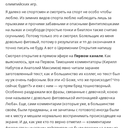
олимпийских игр.
Я далеко не спортсмен и смотреть на спорт не особо чтобы
люблю. Из зимних видов спорта люблю наблюдать лишь за
прыжками и прочими забавными и опасными финтиплюшками
на лыжах и сноуборде (простые гонки и биатлон также считаю
скучными). Потому только это и смотрел. Болельщик из меня
довольно фиговый, потому о результатах и тп до окончания я
точно писать не буду. А вот о Церемонии Открытия напишу.
Смотрел открытие в прямом эфире на
Первом канале
. Как
выяснилось, зря на Первом. Тамошние комментаторы (Кирилл
Набутов и Анатолий Максимов) явно читали заранее
заготовленный текст, как и большинство их коллег, но текст был
ну уж очень пафосным. Все эти «О Боже, что же происходит? Что
сейчас будет?!» и еже с ним — ну прям бред тошнотворный.
Особенно раздражали все фразы, связанные с девочкой, коюю
они называли с довольно фиговенькой интонацией «девочка
Люба». Еще, сами комментарии (которые уже, в большинстве
своём, были придуманы, а не зачитаны с готового) иногда были
не к месту и мешали нормально воспринимать происходящее на
экране. И да, как уже кто-то верно отметил — комментарии
флагов стран-участниц действительно были похожи на один из