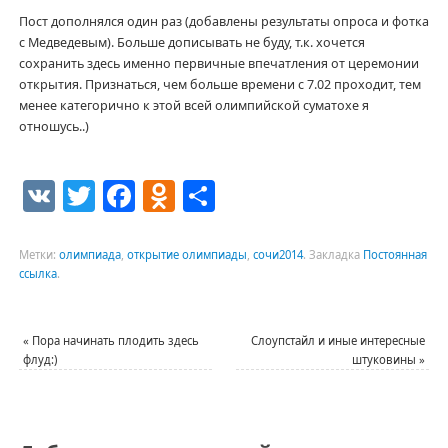
Пост дополнялся один раз (добавлены результаты опроса и фотка
с Медведевым). Больше дописывать не буду, т.к. хочется
сохранить здесь именно первичные впечатления от церемонии
открытия. Признаться, чем больше времени с 7.02 проходит, тем
менее категорично к этой всей олимпийской суматохе я
отношусь..)
VK
Twitter
Facebook
Odnoklassniki
Отправить
Метки:
олимпиада
,
открытие олимпиады
,
сочи2014
.
Закладка
Постоянная
ссылка
.
«
Пора начинать плодить здесь
Слоупстайл и иные интересные
флуд:)
штуковины
»