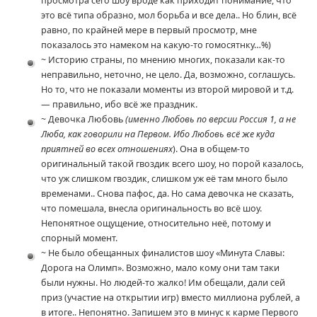
просмотра сего шоу вроде как приходит понимание, что
это всё типа образно, мол борьба и все дела.. Но блин, всё
равно, по крайней мере в первый просмотр, мне
показалось это намеком на какую-то гомосятнку…%)
~ Историю страны, по мнению многих, показали как-то
неправильно, неточно, не цело. Да, возможно, соглашусь.
Но то, что не показали моменты из второй мировой и т.д.
— правильно, ибо всё же праздник.
~ Девочка Любовь
(именно Любовь по версии Россия 1, а не
Люба, как говорили на Первом. Ибо Любовь всё же куда
приятней во всех отношениях
). Она в общем-то
оригинальный такой гвоздик всего шоу, но порой казалось,
что уж слишком гвоздик, слишком уж её там много было
временами.. Снова пафос, да. Но сама девочка не сказать,
что помешала, внесла оригинальность во всё шоу.
Непонятное ощущение, относительно неё, потому и
спорный момент.
~ Не было обещанных финалистов шоу «Минута Славы:
Дорога на Олимп». Возможно, мало кому они там таки
были нужны. Но людей-то жалко! Им обещали, дали сей
приз (участие на открытии игр) вместо миллиона рублей, а
в итоге.. Непонятно. Запишем это в минус к карме Первого