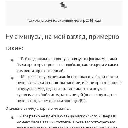
Талисманы зимних олимпийских игр 2014 года
Ну а минусы, на мой взгляд, примерно
такие:
— Всё же довольно перегнули палку с пафосом. Местами
были прям приторно выпендрёжно, как не крути и каких
комментаторов не слушай.
— Многие выступления..как бы это сказать…были совсем
непонятны или непонятны частями, или же просто вгоняли
в скуку (как Медведева, ага). Например, эта штука с
куполами, рыбой-китом, маслиницей (она не скучна, но
непонятно, зачем она там вообще..%) ).
Отдельно отмечу спорные моменты:
~ Я всё равно не понимаю танца Балконского и Пьера в
момент бала Наташи Ростовой. После второго-третьего