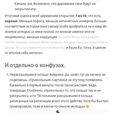
Канала, ага. Возможно, сеи дарования таки будут на
закрытии игр.
Итоговая оценка всей церемонии открытия:
7 из 10
, что есть
хорошо
. Меньше пафоса, меньше непонятных номеров, больше
соответствия истории
(мне самому особо придраться не к чему, да.
Знаток истории из меня плохой, но многим именно это не
понравилось),
меньше коррупции
(не надо быть ясновидцем,
чтобы понять сколько денег отмыли высшие чины на олимпиаде в
целом, да и на открытии в частности)
и была бы 10-ка. В целом-
то вполне себе неплохо.
И отдельно о конфузах.
Нераскрывшееся кольцо Америки. Да, залёт, тут уж ничего не
поделаешь. «Прикольные» картинки на эту тему появились
буквально в первые минуты после происшествия. Беда,
товарищи. Особенно «прикольно» то, что кольцо так и не
раскрылось, а по ТВ показали раскрывшиеся кольца,
записанные на репетиции всего этого действа. Хотя бы быстро
среагировали, тоже в каком-то смысле молодцы