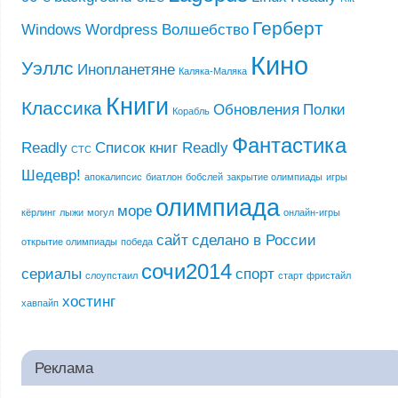
Герберт
Windows
Wordpress
Волшебство
Кино
Уэллс
Инопланетяне
Каляка-Маляка
Книги
Классика
Обновления
Полки
Корабль
Фантастика
Readly
Список книг Readly
СТС
Шедевр!
апокалипсис
биатлон
бобслей
закрытие олимпиады
игры
олимпиада
море
кёрлинг
лыжи
могул
онлайн-игры
сайт
сделано в России
открытие олимпиады
победа
сочи2014
сериалы
спорт
слоупстаил
старт
фристайл
хостинг
хавпайп
Реклама