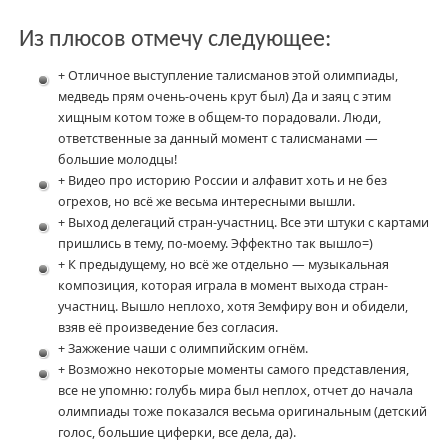
Из плюсов отмечу следующее:
+ Отличное выступление талисманов этой олимпиады,
медведь прям очень-очень крут был) Да и заяц с этим
хищным котом тоже в общем-то порадовали. Люди,
ответственные за данный момент с талисманами —
большие молодцы!
+ Видео про историю России и алфавит хоть и не без
огрехов, но всё же весьма интересными вышли.
+ Выход делегаций стран-участниц. Все эти штуки с картами
пришлись в тему, по-моему. Эффектно так вышло=)
+ К предыдущему, но всё же отдельно — музыкальная
композиция, которая играла в момент выхода стран-
участниц. Вышло неплохо, хотя Земфиру вон и обидели,
взяв её произведение без согласия.
+ Зажжение чаши с олимпийским огнём.
+ Возможно некоторые моменты самого представления,
все не упомню: голубь мира был неплох, отчет до начала
олимпиады тоже показался весьма оригинальным (детский
голос, большие циферки, все дела, да).