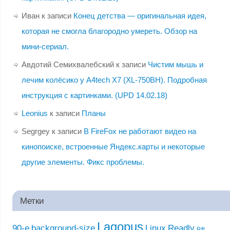
Иван
к записи
Конец детства — оригинальная идея,
которая не смогла благородно умереть. Обзор на
мини-сериал.
Авдотий Семихвалебский
к записи
Чистим мышь и
лечим колёсико у A4tech X7 (XL-750BH). Подробная
инструкция с картинками. (UPD 14.02.18)
Leonius
к записи
Планы
Segrgey
к записи
В FireFox не работают видео на
кинопоиске, встроенные Яндекс.карты и некоторые
другие элементы. Фикс проблемы.
Метки
Lagopus
90-е
background-size
Linux
Readly
Rift