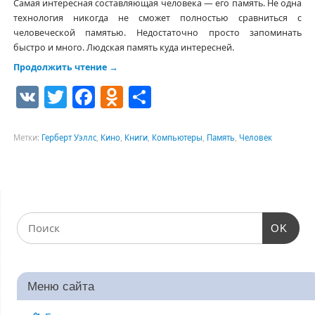
Самая интересная составляющая человека — его память. Не одна
технология никогда не сможет полностью сравниться с
человеческой памятью. Недостаточно просто запоминать
быстро и много. Людская память куда интересней.
Продолжить чтение
→
VK
Twitter
Facebook
Odnoklassniki
Отправить
Метки:
Герберт Уэллс
,
Кино
,
Книги
,
Компьютеры
,
Память
,
Человек
OK
Меню сайта