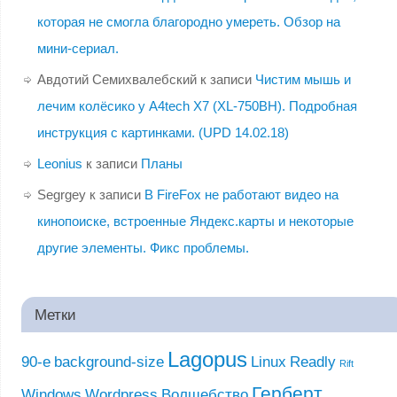
которая не смогла благородно умереть. Обзор на
мини-сериал.
Авдотий Семихвалебский
к записи
Чистим мышь и
лечим колёсико у A4tech X7 (XL-750BH). Подробная
инструкция с картинками. (UPD 14.02.18)
Leonius
к записи
Планы
Segrgey
к записи
В FireFox не работают видео на
кинопоиске, встроенные Яндекс.карты и некоторые
другие элементы. Фикс проблемы.
Метки
Lagopus
90-е
background-size
Linux
Readly
Rift
Герберт
Windows
Wordpress
Волшебство