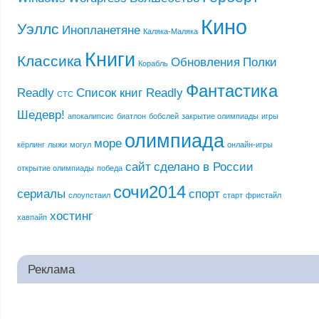
Кино
Уэллс
Инопланетяне
Каляка-Маляка
Книги
Классика
Обновления
Полки
Корабль
Фантастика
Readly
Список книг Readly
СТС
Шедевр!
апокалипсис
биатлон
бобслей
закрытие олимпиады
игры
олимпиада
море
кёрлинг
лыжи
могул
онлайн-игры
сайт
сделано в России
открытие олимпиады
победа
сочи2014
сериалы
спорт
слоупстаил
старт
фристайл
хостинг
хавпайп
Реклама