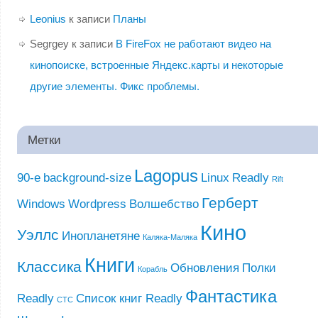
Leonius
к записи
Планы
Segrgey
к записи
В FireFox не работают видео на
кинопоиске, встроенные Яндекс.карты и некоторые
другие элементы. Фикс проблемы.
Метки
Lagopus
90-е
background-size
Linux
Readly
Rift
Герберт
Windows
Wordpress
Волшебство
Кино
Уэллс
Инопланетяне
Каляка-Маляка
Книги
Классика
Обновления
Полки
Корабль
Фантастика
Readly
Список книг Readly
СТС