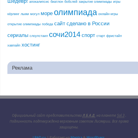
Шедевр!
апокалипсис
биатлон
бобслей
закрытие олимпиады
игры
олимпиада
море
кёрлинг
лыжи
могул
онлайн-игры
сайт
сделано в России
открытие олимпиады
победа
сочи2014
сериалы
спорт
слоупстаил
старт
фристайл
хостинг
хавпайп
Реклама
Официальный сайт представительства
Л.Б.А.Д.
на планете
Sol.3
.
Подлинность подтверждена верховным советом Лисяврии. Все права
защищены.
LBAD.ru
| Работает на
Mantra
&
WordPress.