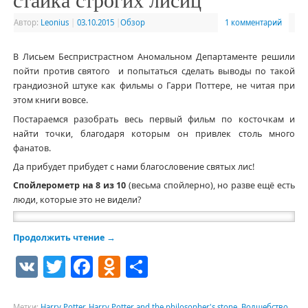
Автор:
Leonius
|
03.10.2015
|
Обзор
1 комментарий
В Лисьем Беспристрастном Аномальном Департаменте решили
пойти против святого и попытаться сделать выводы по такой
грандиозной штуке как фильмы о Гарри Поттере, не читая при
этом книги вовсе.
Постараемся разобрать весь первый фильм по косточкам и
найти точки, благодаря которым он привлек столь много
фанатов.
Да прибудет прибудет с нами благословение святых лис!
Спойлерометр на 8 из 10
(весьма спойлерно), но разве ещё есть
люди, которые это не видели?
Продолжить чтение
→
VK
Twitter
Facebook
Odnoklassniki
Отправить
Метки:
Harry Potter
,
Harry Potter and the philosopher's stone
,
Волшебство
,