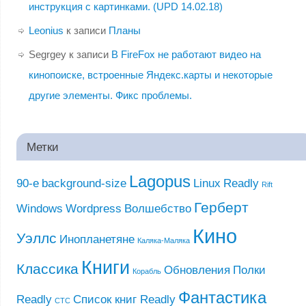
инструкция с картинками. (UPD 14.02.18)
Leonius
к записи
Планы
Segrgey
к записи
В FireFox не работают видео на
кинопоиске, встроенные Яндекс.карты и некоторые
другие элементы. Фикс проблемы.
Метки
Lagopus
90-е
background-size
Linux
Readly
Rift
Герберт
Windows
Wordpress
Волшебство
Кино
Уэллс
Инопланетяне
Каляка-Маляка
Книги
Классика
Обновления
Полки
Корабль
Фантастика
Readly
Список книг Readly
СТС