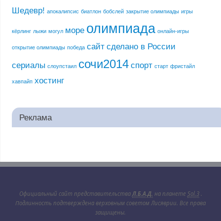
Шедевр!
апокалипсис
биатлон
бобслей
закрытие олимпиады
игры
олимпиада
море
кёрлинг
лыжи
могул
онлайн-игры
сайт
сделано в России
открытие олимпиады
победа
сочи2014
сериалы
спорт
слоупстаил
старт
фристайл
хостинг
хавпайп
Реклама
Официальный сайт представительства
Л.Б.А.Д.
на планете
Sol.3
.
Подлинность подтверждена верховным советом Лисяврии. Все права
защищены.