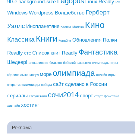
Lagopus
90-е
background-size
Linux
Readly
Rift
Герберт
Windows
Wordpress
Волшебство
Кино
Уэллс
Инопланетяне
Каляка-Маляка
Книги
Классика
Обновления
Полки
Корабль
Фантастика
Readly
Список книг Readly
СТС
Шедевр!
апокалипсис
биатлон
бобслей
закрытие олимпиады
игры
олимпиада
море
кёрлинг
лыжи
могул
онлайн-игры
сайт
сделано в России
открытие олимпиады
победа
сочи2014
сериалы
спорт
слоупстаил
старт
фристайл
хостинг
хавпайп
Реклама