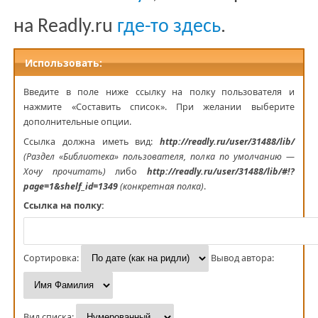
на Readly.ru
где-то здесь
.
№. Книга (автор(ы))
Использовать:
Введите в поле ниже ссылку на полку пользователя и
нажмите «Составить список». При желании выберите
дополнительные опции.
Ссылка должна иметь вид:
http://readly.ru/user/31488/lib/
(Раздел «Библиотека» пользователя, полка по умолчанию —
Хочу прочитать)
либо
http://readly.ru/user/31488/lib/#!?
page=1&shelf_id=1349
(конкретная полка)
.
Ссылка на полку:
Сортировка:
Вывод автора:
Вид списка: