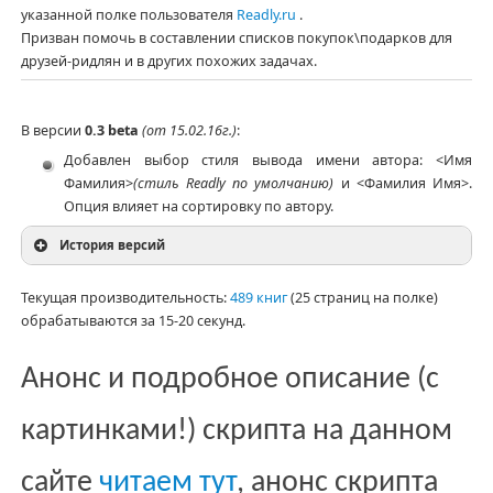
указанной полке пользователя
Readly.ru
.
Призван помочь в составлении списков покупок\подарков для
друзей-ридлян и в других похожих задачах.
В версии
0.3 beta
(от 15.02.16г.)
:
Добавлен выбор стиля вывода имени автора: <Имя
Фамилия>
(стиль Readly по умолчанию)
и <Фамилия Имя>.
Опция влияет на сортировку по автору.
История версий
Текущая производительность:
489 книг
(25 страниц на полке)
обрабатываются за 15-20 секунд.
Анонс и подробное описание (с
картинками!) скрипта на данном
сайте
читаем тут
, анонс скрипта