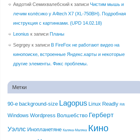
Авдотий Семихвалебский
к записи
Чистим мышь и
лечим колёсико у A4tech X7 (XL-750BH). Подробная
инструкция с картинками. (UPD 14.02.18)
Leonius
к записи
Планы
Segrgey
к записи
В FireFox не работают видео на
кинопоиске, встроенные Яндекс.карты и некоторые
другие элементы. Фикс проблемы.
Метки
Lagopus
90-е
background-size
Linux
Readly
Rift
Герберт
Windows
Wordpress
Волшебство
Кино
Уэллс
Инопланетяне
Каляка-Маляка