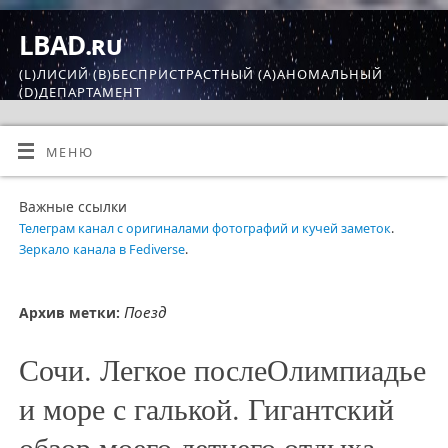
LBAD.ru
(L)ЛИСИЙ (B)БЕСПРИСТРАСТНЫЙ (A)АНОМАЛЬНЫЙ
(D)ДЕПАРТАМЕНТ
МЕНЮ
Важные ссылки
Телеграм канал с оригиналами фотографий и кучей заметок
.
Зеркало канала в Fediverse
.
Поезд
Архив метки:
Сочи. Легкое послеОлимпиадье
и море с галькой. Гигантский
обзор моего летнего отдыха.