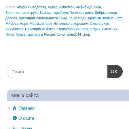
Метки:
Агурский водопад
,
Адлер
,
Аквапарк
,
Амфибиус
,
Ахун
,
Бриллиантовая рука
,
Галька
,
гора Ахун
,
Гостевые дома
,
Добрые люди
,
Дорога
,
Достопримечательности Сочи
,
Злые люди
,
Красная Поляна
,
Лето
,
Мимоза
,
море
,
Морской порт
,
Не только о хорошем
,
Океанариум
,
олимпиада
,
Олимпийски факел
,
Олимпийский Парк
,
Отдых
,
Памятник
,
Пляж
,
Поезд
,
сделано в России
,
Сочи
,
сочи2014
,
спорт
OK
Меню сайта
Главная
О сайте
Планы