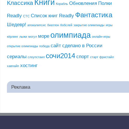
Книги
Классика
Обновления
Полки
Корабль
Фантастика
Readly
Список книг Readly
СТС
Шедевр!
апокалипсис
биатлон
бобслей
закрытие олимпиады
игры
олимпиада
море
кёрлинг
лыжи
могул
онлайн-игры
сайт
сделано в России
открытие олимпиады
победа
сочи2014
сериалы
спорт
слоупстаил
старт
фристайл
хостинг
хавпайп
Реклама