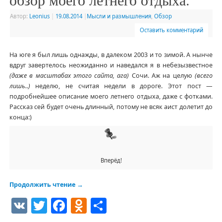
Автор:
Leonius
|
19.08.2014
|
Мысли и размышления
,
Обзор
Оставить комментарий
На юге я был лишь однажды, в далеком 2003 и то зимой. А нынче
вдруг завертелось неожиданно и наведался я в небезызвестное
(даже в масштабах этого сайта, ага)
Сочи. Аж на целую
(всего
лишь..)
неделю, не считая недели в дороге. Этот пост —
подробнейшее описание моего летнего отдыха, даже с фотками.
Рассказ сей будет очень длинный, потому не всяк аист долетит до
конца:)
Вперёд!
Продолжить чтение
→
VK
Twitter
Facebook
Odnoklassniki
Отправить