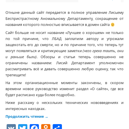
Отныне данный сайт передается в полное управление Лисьему
Беспристрастному Аномальному Департаменту, сокращение от
названия которого полностью вписывается в домен сайта
Сайт больше не носит название «Лучшее о хорошем» не только
по той причине, что ЛБАД заплатили автору и угрожали
защекотать его до смерти, но и по причине того, что теперь тут
могут появляться и критикующие заметки
(чего греха таить, они
и раньше были)
. Обзоры и статьи теперь совершенно не
ограничены названием: Лисий Департамент уполномочен
рассматривать всё и давать совершенно любую оценку, так что
трепещите!
На этом организационные моменты закончены, в скором
времени новое руководство изменит раздел «О сайте», где все
будет расписано куда более подробно.
Ниже расскажу о нескольких технических нововведениях и
интересных находках.
Продолжить чтение
→
VK
Twitter
Facebook
Odnoklassniki
Отправить