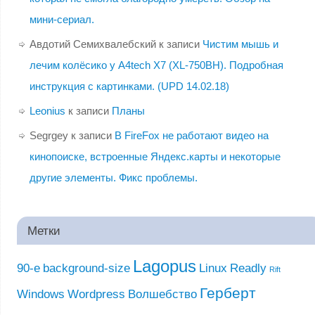
мини-сериал.
Авдотий Семихвалебский
к записи
Чистим мышь и
лечим колёсико у A4tech X7 (XL-750BH). Подробная
инструкция с картинками. (UPD 14.02.18)
Leonius
к записи
Планы
Segrgey
к записи
В FireFox не работают видео на
кинопоиске, встроенные Яндекс.карты и некоторые
другие элементы. Фикс проблемы.
Метки
Lagopus
90-е
background-size
Linux
Readly
Rift
Герберт
Windows
Wordpress
Волшебство