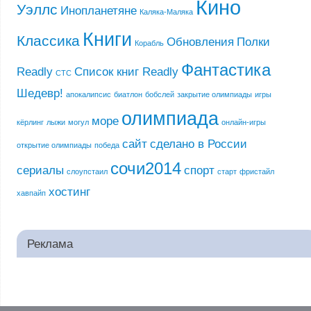
Кино
Уэллс
Инопланетяне
Каляка-Маляка
Книги
Классика
Обновления
Полки
Корабль
Фантастика
Readly
Список книг Readly
СТС
Шедевр!
апокалипсис
биатлон
бобслей
закрытие олимпиады
игры
олимпиада
море
кёрлинг
лыжи
могул
онлайн-игры
сайт
сделано в России
открытие олимпиады
победа
сочи2014
сериалы
спорт
слоупстаил
старт
фристайл
хостинг
хавпайп
Реклама