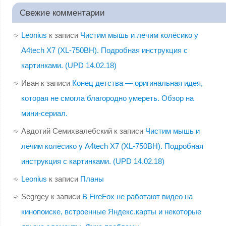
Свежие комментарии
Leonius
к записи
Чистим мышь и лечим колёсико у
A4tech X7 (XL-750BH). Подробная инструкция с
картинками. (UPD 14.02.18)
Иван
к записи
Конец детства — оригинальная идея,
которая не смогла благородно умереть. Обзор на
мини-сериал.
Авдотий Семихвалебский
к записи
Чистим мышь и
лечим колёсико у A4tech X7 (XL-750BH). Подробная
инструкция с картинками. (UPD 14.02.18)
Leonius
к записи
Планы
Segrgey
к записи
В FireFox не работают видео на
кинопоиске, встроенные Яндекс.карты и некоторые