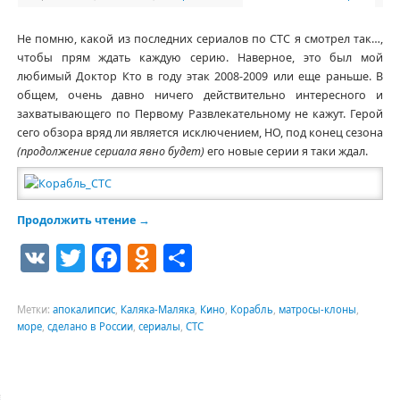
Не помню, какой из последних сериалов по СТС я смотрел так…,
чтобы прям ждать каждую серию. Наверное, это был мой
любимый Доктор Кто в году этак 2008-2009 или еще раньше. В
общем, очень давно ничего действительно интересного и
захватывающего по Первому Развлекательному не кажут. Герой
сего обзора вряд ли является исключением, НО, под конец сезона
(продолжение сериала явно будет)
его новые серии я таки ждал.
Продолжить чтение
→
VK
Twitter
Facebook
Odnoklassniki
Отправить
Метки:
апокалипсис
,
Каляка-Маляка
,
Кино
,
Корабль
,
матросы-клоны
,
море
,
сделано в России
,
сериалы
,
СТС