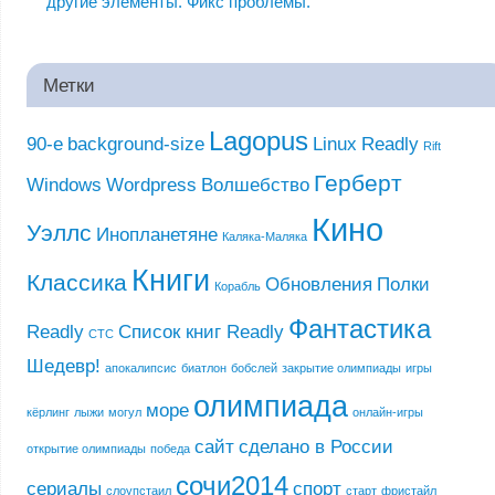
другие элементы. Фикс проблемы.
Метки
Lagopus
90-е
background-size
Linux
Readly
Rift
Герберт
Windows
Wordpress
Волшебство
Кино
Уэллс
Инопланетяне
Каляка-Маляка
Книги
Классика
Обновления
Полки
Корабль
Фантастика
Readly
Список книг Readly
СТС
Шедевр!
апокалипсис
биатлон
бобслей
закрытие олимпиады
игры
олимпиада
море
кёрлинг
лыжи
могул
онлайн-игры
сайт
сделано в России
открытие олимпиады
победа
сочи2014
сериалы
спорт
слоупстаил
старт
фристайл