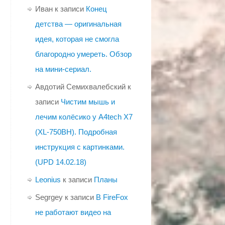
Иван
к записи
Конец
детства — оригинальная
идея, которая не смогла
благородно умереть. Обзор
на мини-сериал.
Авдотий Семихвалебский
к
записи
Чистим мышь и
лечим колёсико у A4tech X7
(XL-750BH). Подробная
инструкция с картинками.
(UPD 14.02.18)
Leonius
к записи
Планы
Segrgey
к записи
В FireFox
не работают видео на