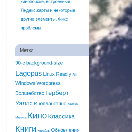
кинопоиске, встроенные
Яндекс.карты и некоторые
другие элементы. Фикс
проблемы.
Метки
90-е
background-size
Lagopus
Linux
Readly
Rift
Windows
Wordpress
Герберт
Волшебство
Уэллс
Инопланетяне
Каляка-
Кино
Классика
Маляка
Книги
Обновления
Корабль