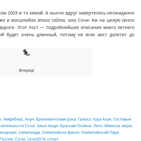
ком 2003 и то зимой. А нынче вдруг завертелось неожиданно
аже в масштабах этого сайта, ага)
Сочи. Аж на целую
(всего
дороге. Этот пост — подробнейшее описание моего летнего
сей будет очень длинный, потому не всяк аист долетит до
Вперёд!
assniki
равить
к
,
Амфибиус
,
Ахун
,
Бриллиантовая рука
,
Галька
,
гора Ахун
,
Гостевые
чательности Сочи
,
Злые люди
,
Красная Поляна
,
Лето
,
Мимоза
,
море
,
анариум
,
олимпиада
,
Олимпийски факел
,
Олимпийский Парк
,
 России
,
Сочи
,
сочи2014
,
спорт