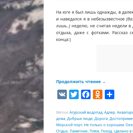
На юге я был лишь однажды, в дале
и наведался я в небезызвестное
(д
лишь..)
неделю, не считая недели в 
отдыха, даже с фотками. Рассказ 
конца:)
Продолжить чтение
→
VK
Twitter
Facebook
Odnokl
Отп
Метки:
Агурский водопад
,
Адлер
,
Аквапар
дома
,
Добрые люди
,
Дорога
,
Достоприме
Морской порт
,
Не только о хорошем
,
Оке
Отдых
,
Памятник
,
Пляж
,
Поезд
,
сделано в