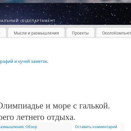
МАЛЬНЫЙ (D)ДЕПАРТАМЕНТ
ы
Мысли и размышления
Проекты
ОколоКомпью
графий и кучей заметок
.
Олимпиадье и море с галькой.
его летнего отдыха.
размышления
,
Обзор
Оставить комментарий