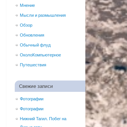
Мнение
Мысли и размышления
Обзор
Обновления
Обычный флуд
ОколоКомпьютерное
Путешествия
Свежие записи
Фотографии
Фотографии
Нижний Тагил. Побег на