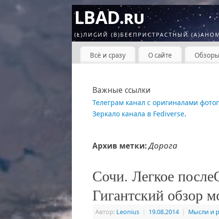
LBAD.ru
(L)ЛИСИЙ (B)БЕСПРИСТРАСТНЫЙ (A)АНО
Всё и сразу
О сайте
Обзор
Важные ссылки
Телеграм канал с оригиналами фото
Зеркало канала в Fediverse
.
Дорога
Архив метки:
Сочи. Легкое после
Гигантский обзор мо
Автор:
Leonius
|
19.08.2014
|
Мысли и 