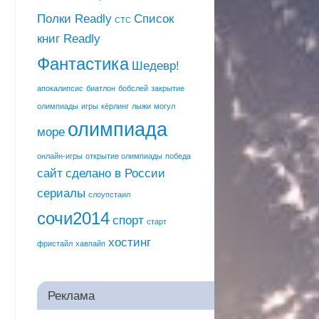
Полки Readly
Список
СТС
книг Readly
Фантастика
Шедевр!
апокалипсис
биатлон
бобслей
закрытие
олимпиады
игры
кёрлинг
лыжи
могул
олимпиада
море
онлайн-игры
открытие олимпиады
победа
сайт
сделано в России
сериалы
слоупстаил
сочи2014
спорт
старт
хостинг
фристайл
хавпайп
Реклама