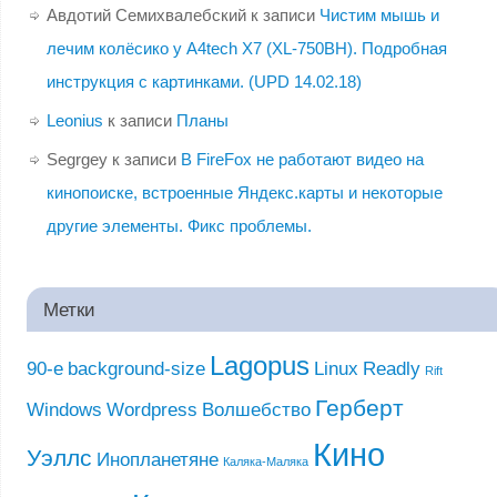
Авдотий Семихвалебский
к записи
Чистим мышь и
лечим колёсико у A4tech X7 (XL-750BH). Подробная
инструкция с картинками. (UPD 14.02.18)
Leonius
к записи
Планы
Segrgey
к записи
В FireFox не работают видео на
кинопоиске, встроенные Яндекс.карты и некоторые
другие элементы. Фикс проблемы.
Метки
Lagopus
90-е
background-size
Linux
Readly
Rift
Герберт
Windows
Wordpress
Волшебство
Кино
Уэллс
Инопланетяне
Каляка-Маляка