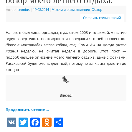
Автор:
Leonius
|
19.08.2014
|
Мысли и размышления
,
Обзор
Оставить комментарий
На юге я был лишь однажды, в далеком 2003 и то зимой. А нынче
вдруг завертелось неожиданно и наведался я в небезызвестное
(даже в масштабах этого сайта, ага)
Сочи. Аж на целую
(всего
лишь..)
неделю, не считая недели в дороге. Этот пост —
подробнейшее описание моего летнего отдыха, даже с фотками.
Рассказ сей будет очень длинный, потому не всяк аист долетит до
конца:)
Вперёд!
Продолжить чтение
→
VK
Twitter
Facebook
Odnoklassniki
Отправить