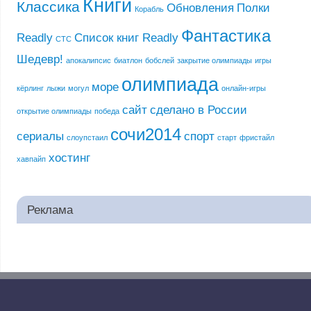
Книги
Классика
Обновления
Полки
Корабль
Фантастика
Readly
Список книг Readly
СТС
Шедевр!
апокалипсис
биатлон
бобслей
закрытие олимпиады
игры
олимпиада
море
кёрлинг
лыжи
могул
онлайн-игры
сайт
сделано в России
открытие олимпиады
победа
сочи2014
сериалы
спорт
слоупстаил
старт
фристайл
хостинг
хавпайп
Реклама