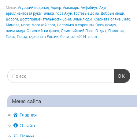
Метки:
Агурский водопад
,
Адлер
,
Аквапарк
,
Амфибиус
,
Ахун
,
Бриллиантовая рука
,
Галька
,
гора Ахун
,
Гостевые дома
,
Добрые люди
,
Дорога
,
Достопримечательности Сочи
,
Злые люди
,
Красная Поляна
,
Лето
,
Мимоза
,
море
,
Морской порт
,
Не только о хорошем
,
Океанариум
,
олимпиада
,
Олимпийски факел
,
Олимпийский Парк
,
Отдых
,
Памятник
,
Пляж
,
Поезд
,
сделано в России
,
Сочи
,
сочи2014
,
спорт
OK
Меню сайта
Главная
О сайте
Планы