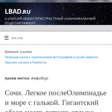
LBAD.ru
(L)ЛИСИЙ (B)БЕСПРИСТРАСТНЫЙ (A)АНОМАЛЬНЫЙ
(D)ДЕПАРТАМЕНТ
МЕНЮ
Важные ссылки
Телеграм канал с оригиналами фотографий и кучей заметок
.
Зеркало канала в Fediverse
.
Амфибиус
Архив метки:
Сочи. Легкое послеОлимпиадье
и море с галькой. Гигантский
обзор моего летнего отдыха.